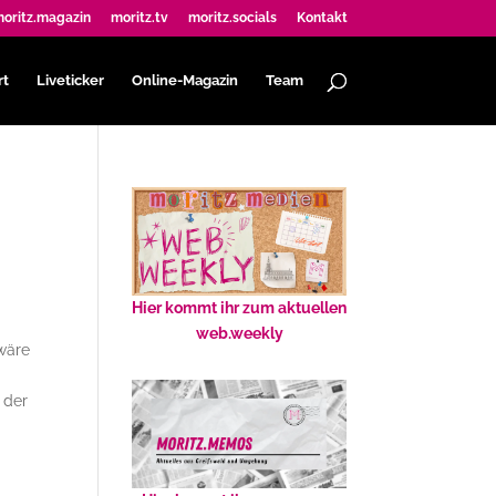
oritz.magazin
moritz.tv
moritz.socials
Kontakt
rt
Liveticker
Online-Magazin
Team
Hier kommt ihr zum aktuellen
web.weekly
wäre
 der