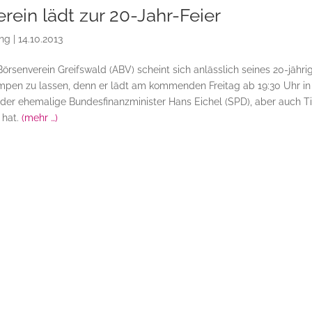
rein lädt zur 20-Jahr-Feier
ing
|
14.10.2013
rsenverein Greifswald (ABV) scheint sich anlässlich seines 20-jähri
mpen zu lassen, denn er lädt am kommenden Freitag ab 19:30 Uhr in
 der ehemalige Bundesfinanzminister Hans Eichel (SPD), aber auch Ti
 hat.
(mehr …)