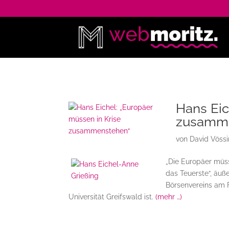
Hans Eic
zusamm
von
David Vöss
„Die Europäer mü
das Teuerste“, äuß
Börsenvereins am F
Universität Greifswald ist.
(mehr …)