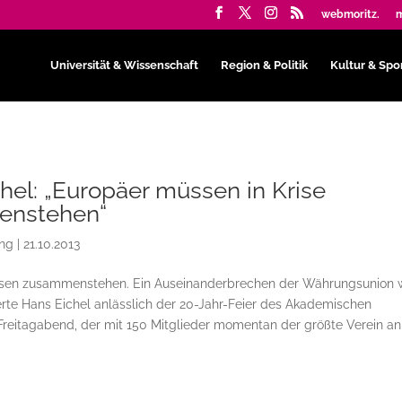
webmoritz.
m
Universität & Wissenschaft
Region & Politik
Kultur & Spo
hel: „Europäer müssen in Krise
enstehen“
ing
|
21.10.2013
ssen zusammenstehen. Ein Auseinanderbrechen der Währungsunion 
erte Hans Eichel anlässlich der 20-Jahr-Feier des Akademischen
reitagabend, der mit 150 Mitglieder momentan der größte Verein an