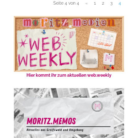
Seite 4 von 4
«
1
2
3
4
Hier kommt ihr zum aktuellen web.weekly