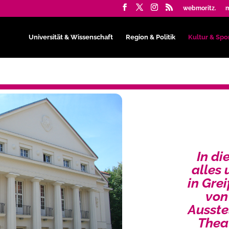
webmoritz.
m
Universität & Wissenschaft
Region & Politik
Kultur & Spo
In di
alles
in Gre
von
Ausste
Thea