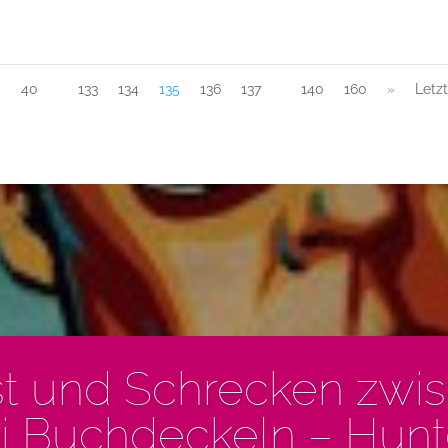
0
40
133
134
135
136
137
140
160
»
Letz
t und Schrecken zwi
i Buchdeckeln – Hunte