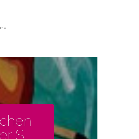
te »
schen
r S.