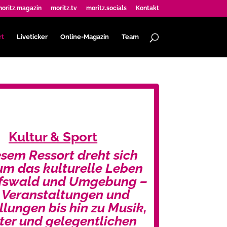
oritz.magazin
moritz.tv
moritz.socials
Kontakt
rt
Liveticker
Online-Magazin
Team
Kultur & Sport
esem Ressort dreht sich
 um das kulturelle Leben
ifswald und Umgebung –
 Veranstaltungen und
llungen bis hin zu Musik,
ter und gelegentlichen