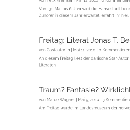
von
Felix Kremser
|
Mai 12, 2010
| 0 Kommentier
Vom 31. Mai bis 6. Juni wird die Hansestadt be
Zuhörer in diesem Jahr erwartet, erfahrt ihr hier.
Freitag: Literat Jonas T. B
von
Gastautor*in
|
Mai 11, 2010
| 0 Kommentiere
An diesem Freitag liest der dänische Star-Auto
Literaten.
Traum? Fantasie? Wirklichk
von
Marco Wagner
|
Mai 9, 2010
| 3 Kommentier
Am Freitag wurde im Landesmuseum der norwegi