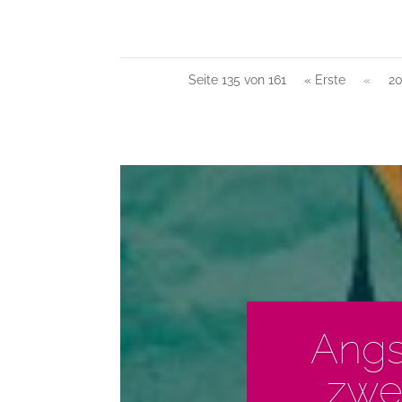
Seite 135 von 161
« Erste
«
2
Angs
zwe