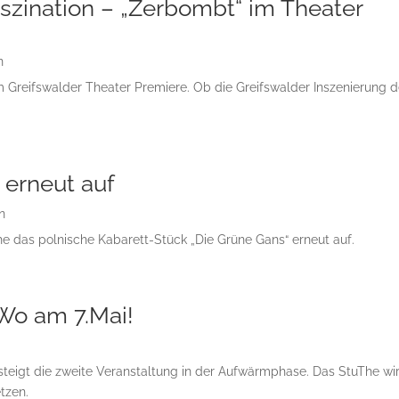
zination – „Zerbombt“ im Theater
n
m Greifswalder Theater Premiere. Ob die Greifswalder Inszenierung
 erneut auf
n
 das polnische Kabarett-Stück „Die Grüne Gans“ erneut auf.
Wo am 7.Mai!
teigt die zweite Veranstaltung in der Aufwärmphase. Das StuThe wi
tzen.