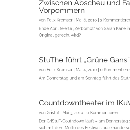
Zwischen Abscheu und Fas
Vorpommern
von
Felix Kremser
|
Mai 6, 2010
| 3 Kommentiere
Ende April feierte „Zerbombt“ von Sarah Kane i
Original gerecht wird?
StuThe führt „Grüne Gans“
von
Felix Kremser
|
Mai 4, 2010
| 0 Kommentiere
Am Donnerstag und am Sonntag führt das Stuthe
Countdowntheater im IKu
von
Gristuf
|
Mai 3, 2010
| 0 Kommentieren
Der GrIStuF-Coutndown läuft – am Donnerstag s
sich mit dem Motto des Festivals auseinanderse