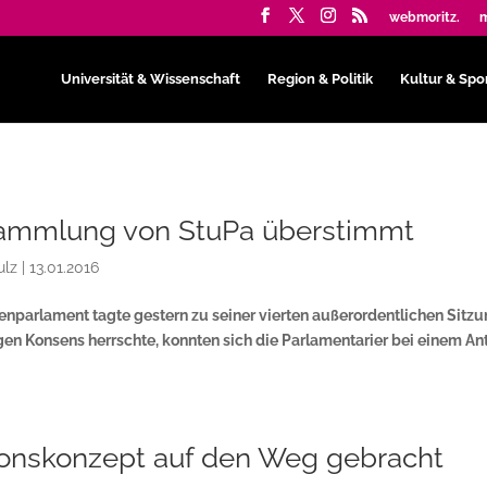
webmoritz.
m
Universität & Wissenschaft
Region & Politik
Kultur & Spo
sammlung von StuPa überstimmt
ulz
|
13.01.2016
nparlament tagte gestern zu seiner vierten außerordentlichen Sitzu
en Konsens herrschte, konnten sich die Parlamentarier bei einem An
ionskonzept auf den Weg gebracht