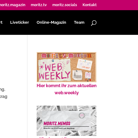
oritz.magazin
moritz.tv
moritz.socials
Kontakt
rt
Liveticker
Online-Magazin
Team
Hier kommt ihr zum aktuellen
ng.
web.weekly
trag