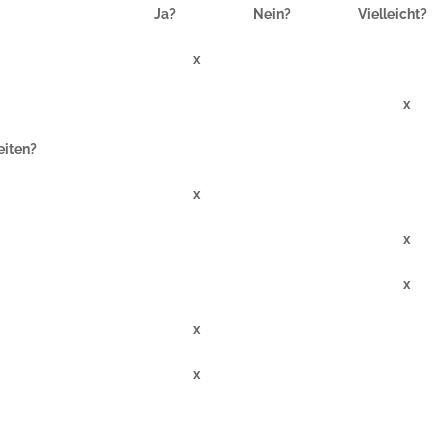
Ja?
Nein?
Vielleicht?
x
x
eiten?
x
x
x
x
x