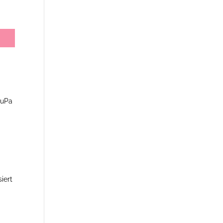
tuPa
m
iert
u