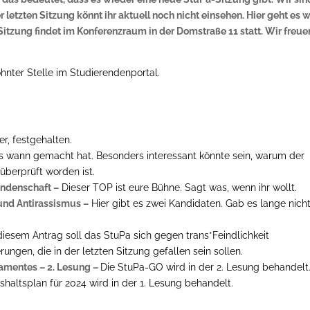
r letzten Sitzung könnt ihr aktuell noch nicht einsehen. Hier geht es 
itzung findet im Konferenzraum in der Domstraße 11 statt. Wir freue
ohnter Stelle im Studierendenportal.
:
r, festgehalten.
was wann gemacht hat. Besonders interessant könnte sein, warum der
überprüft worden ist.
ndenschaft –
Dieser TOP ist eure Bühne. Sagt was, wenn ihr wollt.
 und Antirassismus –
Hier gibt es zwei Kandidaten. Gab es lange nich
diesem Antrag soll das StuPa sich gegen trans*Feindlichkeit
gen, die in der letzten Sitzung gefallen sein sollen.
amentes – 2. Lesung –
Die StuPa-GO wird in der 2. Lesung behandelt
shaltsplan für 2024 wird in der 1. Lesung behandelt.