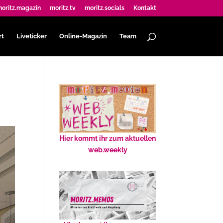
oritz.magazin
moritz.tv
moritz.socials
Kontakt
rt
Liveticker
Online-Magazin
Team
Hier kommt ihr zum aktuellen
web.weekly