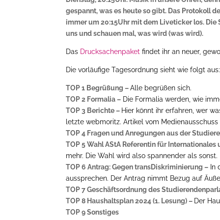
gespannt, was es heute so gibt. Das Protokoll de
immer um 20:15Uhr mit dem Liveticker los. Die S
uns und schauen mal, was wird (was wird).
Das
Drucksachenpaket
findet ihr an neuer, gew
Die vorläufige Tagesordnung sieht wie folgt aus
TOP 1 Begrüßung –
Alle begrüßen sich.
TOP 2 Formalia –
Die Formalia werden, wie imme
TOP 3 Berichte –
Hier könnt ihr erfahren, wer 
letzte webmoritz. Artikel vom Medienausschuss 
TOP 4 Fragen und Anregungen aus der Studiere
TOP 5 Wahl AStA Referentin für Internationales
mehr. Die Wahl wird also spannender als sonst.
TOP 6 Antrag: Gegen transDiskriminierung –
In 
aussprechen. Der Antrag nimmt Bezug auf Äußerun
TOP 7 Geschäftsordnung des Studierendenparl
TOP 8 Haushaltsplan 2024 (1. Lesung) –
Der Hau
TOP 9 Sonstiges