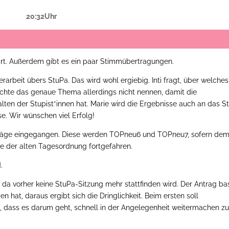
20:32Uhr
 Ort. Außerdem gibt es ein paar Stimmübertragungen.
rarbeit übers StuPa. Das wird wohl ergiebig. Inti fragt, über welches
chte das genaue Thema allerdings nicht nennen, damit die
lten der Stupist*innen hat. Marie wird die Ergebnisse auch an das S
e. Wir wünschen viel Erfolg!
anträge eingegangen. Diese werden TOPneu6 und TOPneu7, sofern de
ge der alten Tagesordnung fortgefahren.
d.
 da vorher keine StuPa-Sitzung mehr stattfinden wird. Der Antrag bas
n hat, daraus ergibt sich die Dringlichkeit. Beim ersten soll
, dass es darum geht, schnell in der Angelegenheit weitermachen z