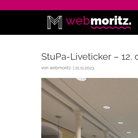
StuPa-Liveticker – 12.
von
webmoritz.
|
21.11.2023