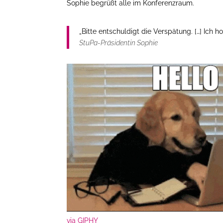
Sophie begrüßt alle im Konferenzraum.
„Bitte entschuldigt die Verspätung. […] Ich h
StuPa-Präsidentin Sophie
via GIPHY