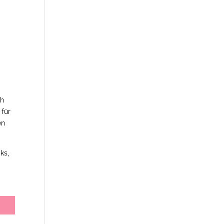
ch
 für
en
ks,