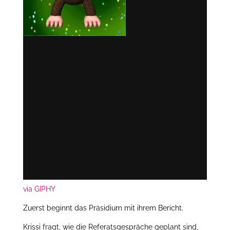
via GIPHY
Zuerst beginnt das Präsidium mit ihrem Bericht.
Krissi fragt, wie die Referatsgespräche geplant sind,