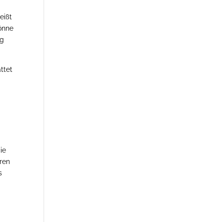
eißt
önne
ig
ttet
ie
ren
s