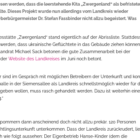
en werden, dass die leerstehende Kita „Zwergenland“ als befristet
lte. Dieses Projekt wurde nun allerdings vom Landkreis wieder
berbürgermeister Dr. Stefan Fassbinder nicht allzu begeistert. Was
tätte „Zwergenland“ stand eigentlich auf der Abrissliste. Stattde
 werden, dass ukrainische Geflüchtete in das Gebäude ziehen können
Landrat Michael Sack betonen die gute Zusammenarbeit bei der
f der
Website des Landkreises
im Juni noch betont.
Wir sind im Gespräch mit möglichen Betreibern der Unterkunft und ko
alle in der Siemensallee als Landkreis schnellstmöglich wieder für 
igeben wollen, muss rasch gehandelt werden. Dazu ist weiterhin ein
.“
rpommern dann anscheinend doch nicht allzu prekär. 120 Personen
chtlingsunterkunft unterkommen. Dass der Landkreis zurückrudert, li
ich wie folgt aussehen: Der Eigenbetrieb Hanse-Kinder (dem die