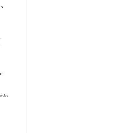
ts
.
s
er
ister