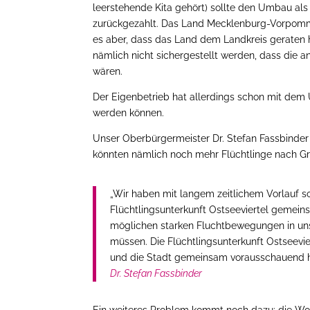
leerstehende Kita gehört) sollte den Umbau als
zurückgezahlt. Das Land Mecklenburg-Vorpomme
es aber, dass das Land dem Landkreis geraten
nämlich nicht sichergestellt werden, dass die a
wären.
Der Eigenbetrieb hat allerdings schon mit dem 
werden können.
Unser Oberbürgermeister Dr. Stefan Fassbinder 
könnten nämlich noch mehr Flüchtlinge nach G
„Wir haben mit langem zeitlichem Vorlauf s
Flüchtlingsunterkunft Ostseeviertel gemeins
möglichen starken Fluchtbewegungen in unse
müssen. Die Flüchtlingsunterkunft Ostseevier
und die Stadt gemeinsam vorausschauend ha
Dr. Stefan Fassbinder
Ein weiteres Problem kommt noch dazu: die Wo