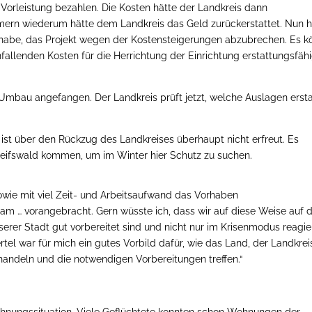
 Vorleistung bezahlen. Die Kosten hätte der Landkreis dann
rn wiederum hätte dem Landkreis das Geld zurückerstattet. Nun h
 habe, das Projekt wegen der Kostensteigerungen abzubrechen. Es k
nfallenden Kosten für die Herrichtung der Einrichtung erstattungsfäh
Umbau angefangen. Der Landkreis prüft jetzt, welche Auslagen ersta
ist über den Rückzug des Landkreises überhaupt nicht erfreut. Es
reifswald kommen, um im Winter hier Schutz zu suchen.
owie mit viel Zeit- und Arbeitsaufwand das Vorhaben
am … vorangebracht. Gern wüsste ich, dass wir auf diese Weise auf d
rer Stadt gut vorbereitet sind und nicht nur im Krisenmodus reagie
tel war für mich ein gutes Vorbild dafür, wie das Land, der Landkrei
ndeln und die notwendigen Vorbereitungen treffen.“
hnungssituation. Viele Geflüchtete konnten schon Wohnungen der