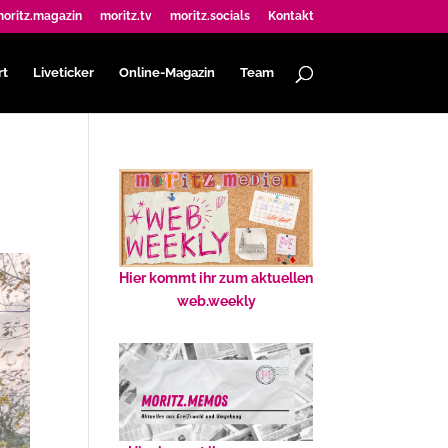
oritz.magazin
moritz.tv
moritz.socials
Kontakt
rt
Liveticker
Online-Magazin
Team
Hier kommt ihr zum aktuellen
web.weekly