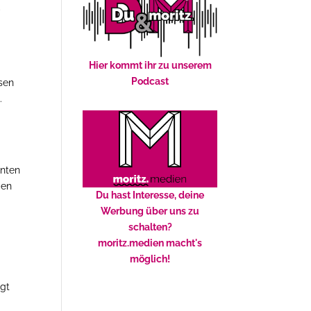
e
Hier kommt ihr zu unserem
Podcast
ssen
.
nnten
den
Du hast Interesse, deine
e
Werbung über uns zu
schalten?
moritz.medien macht's
möglich!
egt