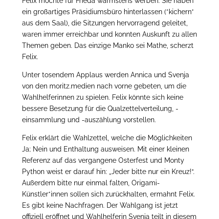
Felix möchte für Frieda wärmstens werben: Sie haben
ein großartiges Präsidiumsbüro hinterlassen (*kichern*
aus dem Saal), die Sitzungen hervorragend geleitet,
waren immer erreichbar und konnten Auskunft zu allen
Themen geben. Das einzige Manko sei Mathe, scherzt
Felix.
Unter tosendem Applaus werden Annica und Svenja
von den moritz.medien nach vorne gebeten, um die
Wahlhelferinnen zu spielen. Felix könnte sich keine
bessere Besetzung für die Qualzettelverteilung, -
einsammlung und -auszählung vorstellen.
Felix erklärt die Wahlzettel, welche die Möglichkeiten
Ja; Nein und Enthaltung ausweisen. Mit einer kleinen
Referenz auf das vergangene Osterfest und Monty
Python weist er darauf hin: „Jeder bitte nur ein Kreuz!“.
Außerdem bitte nur einmal falten, Origami-
Künstler*innen sollen sich zurückhalten, ermahnt Felix.
Es gibt keine Nachfragen. Der Wahlgang ist jetzt
offiziell eröffnet und Wahlhelferin Svenja teilt in diesem