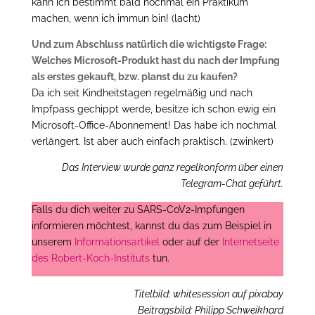
kann ich bestimmt bald nochmal ein Praktikum
machen, wenn ich immun bin! (lacht)
Und zum Abschluss natürlich die wichtigste Frage:
Welches Microsoft-Produkt hast du nach der Impfung
als erstes gekauft, bzw. planst du zu kaufen?
Da ich seit Kindheitstagen regelmäßig und nach
Impfpass gechippt werde, besitze ich schon ewig ein
Microsoft-Office-Abonnement! Das habe ich nochmal
verlängert. Ist aber auch einfach praktisch. (zwinkert)
Das Interview wurde ganz regelkonform über einen
Telegram-Chat geführt.
Falls du dich weiter zu SARS-CoV2-Impfungen
informieren möchtest, kannst du das zum Beispiel in
unserem
Informationsartikel
oder auf der
Internetseite
des Robert-Koch-Instituts
tun.
Titelbild: whitesession auf pixabay
Beitragsbild: Philipp Schweikhard