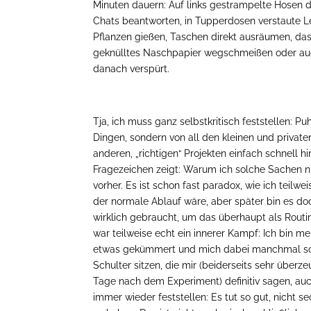
Minuten dauern: Auf links gestrampelte Hosen 
Chats beantworten, in Tupperdosen verstaute Le
Pflanzen gießen, Taschen direkt ausräumen, das
geknülltes Naschpapier wegschmeißen oder auc
danach verspürt.
Tja, ich muss ganz selbstkritisch feststellen: 
Dingen, sondern von all den kleinen und privat
anderen, „richtigen“ Projekten einfach schnell h
Fragezeichen zeigt: Warum ich solche Sachen ni
vorher. Es ist schon fast paradox, wie ich teilwe
der normale Ablauf wäre, aber später bin es 
wirklich gebraucht, um das überhaupt als Routi
war teilweise echt ein innerer Kampf: Ich bin
etwas gekümmert und mich dabei manchmal so im
Schulter sitzen, die mir (beiderseits sehr überze
Tage nach dem Experiment) definitiv sagen, auch
immer wieder feststellen: Es tut so gut, nicht 