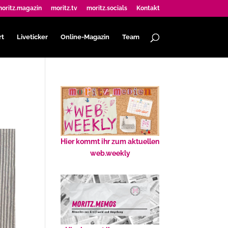
oritz.magazin
moritz.tv
moritz.socials
Kontakt
rt
Liveticker
Online-Magazin
Team
Hier kommt ihr zum aktuellen
web.weekly