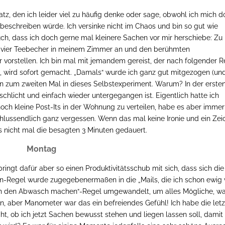
Satz, den ich leider viel zu häufig denke oder sage, obwohl ich mich 
n beschreiben würde. Ich versinke nicht im Chaos und bin so gut wie
h, dass ich doch gerne mal kleinere Sachen vor mir herschiebe: Zu
ivier Teebecher in meinem Zimmer an und den berühmten
 vorstellen. Ich bin mal mit jemandem gereist, der nach folgender R
nn, wird sofort gemacht. „Damals“ wurde ich ganz gut mitgezogen (un
hon zum zweiten Mal in dieses Selbstexperiment. Warum? In der erste
chlicht und einfach wieder untergegangen ist. Eigentlich hatte ich
och kleine Post-Its in der Wohnung zu verteilen, habe es aber immer
hlussendlich ganz vergessen. Wenn das mal keine Ironie und ein Zei
as nicht mal die besagten 3 Minuten gedauert.
Montag
ngt dafür aber so einen Produktivitätsschub mit sich, dass sich die
en-Regel wurde zugegebenermaßen in die „Mails, die ich schon ewig 
ch den Abwasch machen“-Regel umgewandelt, um alles Mögliche, w
en, aber Manometer war das ein befreiendes Gefühl! Ich habe die let
ht, ob ich jetzt Sachen bewusst stehen und liegen lassen soll, damit