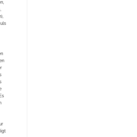
n,
,
),
uls
en
den
er
s
s
e
Es
m
i
ur
igt