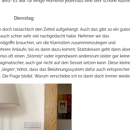
wird? Es war für einige Momente jedenfalls eine sehr schöne Ausre
Dienstag
h doch tatsächlich den Zettel aufgehängt. Auch das gibt so ein gute
he auch schon sehr viel nachgedacht habe. Nehmen wir das
 Handgriffe brauchen, um die Klamotten zusammenzulegen und
hrere Anläufe, bis es dann dazu kommt. Stattdessen geht dann abe
nso oft einen „Störreiz“ (oder irgendwann andersrum leider gar kein
ragmatischer, auch gar nicht auf den Sessel setzen kann. Diese klein
ll „liegen“, höhö), dass das Belohnungssystem dafür auch entspreche
en. Die Frage bleibt: Warum verschiebe ich es dann doch immer wiede