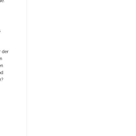
de.
s
r der
en
en
nd
r?