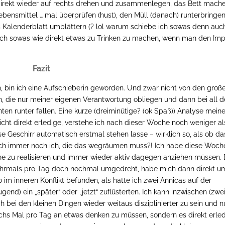
direkt wieder auf rechts drehen und zusammenlegen, das Bett mache
bensmittel … mal überprüfen (hust), den Müll (danach) runterbringen
 Kalenderblatt umblättern (? lol warum schiebe ich sowas denn auch
h sowas wie direkt etwas zu Trinken zu machen, wenn man den Imp
Fazit
Puh, bin ich eine Aufschieberin geworden. Und zwar nicht von den groß
en, die nur meiner eigenen Verantwortung obliegen und dann bei all 
inten runter fallen. Eine kurze (dreiminütige? (ok Spaß)) Analyse mein
cht direkt erledige, verstehe ich nach dieser Woche noch weniger al
ise Geschirr automatisch erstmal stehen lasse – wirklich so, als ob da
doch immer noch ich, die das wegräumen muss?! Ich habe diese Woch
ne zu realisieren und immer wieder aktiv dagegen anziehen müssen. 
 mehrmals pro Tag doch nochmal umgedreht, habe mich dann direkt u
 inneren Konflikt befunden, als hätte ich zwei Annicas auf der
ugend) ein „später“ oder „jetzt“ zuflüsterten. Ich kann inzwischen (zwe
 bei den kleinen Dingen wieder weitaus disziplinierter zu sein und n
sechs Mal pro Tag an etwas denken zu müssen, sondern es direkt erled