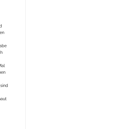
nd
nen
habe
ch
Mal
nen
 sind
haut