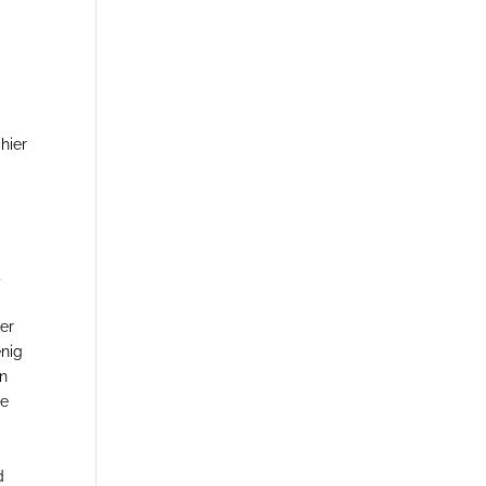
hier
s
er
enig
en
ne
d