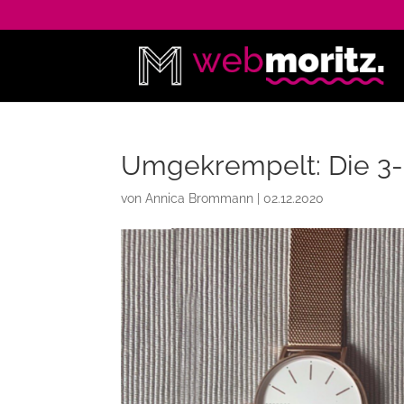
Umgekrempelt: Die 3
von
Annica Brommann
|
02.12.2020