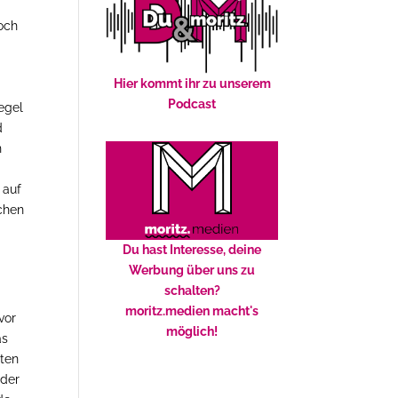
doch
Hier kommt ihr zu unserem
Podcast
egel
d
n
 auf
chen
Du hast Interesse, deine
Werbung über uns zu
schalten?
moritz.medien macht's
vor
möglich!
as
zten
 der