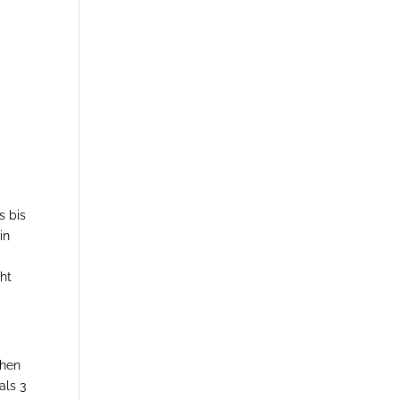
s bis
in
cht
ehen
als 3