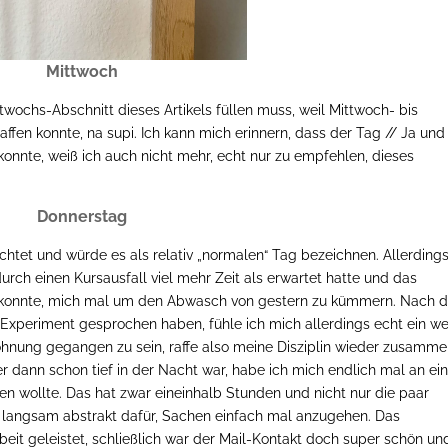
Mittwoch
twochs-Abschnitt dieses Artikels füllen muss, weil Mittwoch- bis
affen konnte, na supi. Ich kann mich erinnern, dass der Tag // Ja und 
konnte, weiß ich auch nicht mehr, echt nur zu empfehlen, dieses
Donnerstag
htet und würde es als relativ „normalen“ Tag bezeichnen. Allerding
rch einen Kursausfall viel mehr Zeit als erwartet hatte und das
 konnte, mich mal um den Abwasch von gestern zu kümmern. Nach d
e Experiment gesprochen haben, fühle ich mich allerdings echt ein w
hnung gegangen zu sein, raffe also meine Disziplin wieder zusamm
 dann schon tief in der Nacht war, habe ich mich endlich mal an ei
ben wollte. Das hat zwar eineinhalb Stunden und nicht nur die paar
l langsam abstrakt dafür, Sachen einfach mal anzugehen. Das
it geleistet, schließlich war der Mail-Kontakt doch super schön un