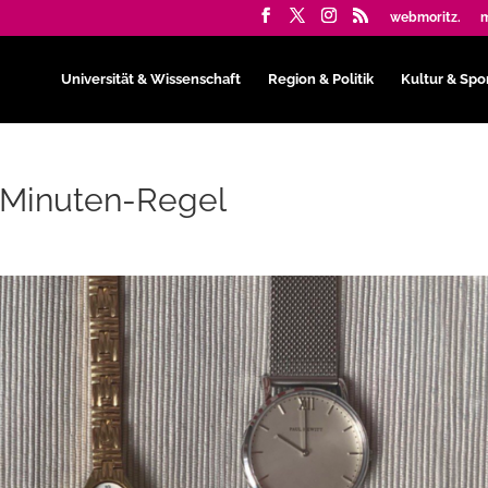
webmoritz.
m
Universität & Wissenschaft
Region & Politik
Kultur & Spo
-Minuten-Regel