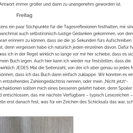
er Antwort immer größer und dann zu unangenehm geworden ist.
Freitag
s ein paar Stichpunkte für die Tagesreflexionen festhalten, mir si
 manchmal auch selbstironisch-lustige Gedanken gekommen, von de
ran erinnern zu können, dass sie die 30 Sekunden fürs Aufschreiben
t, denn vergessen habe ich natürlich jeden einzelnen davon. Dafür 
was ich in der Regel wirklich so lange vor mir her schiebe, dass es si
mein Buch legen. Auch hier kann ich wieder nur feststellen, dass die
h wirklich JEDES Mal die Seitenzahl, von der ich aber genau so jedes 
können, dass ich das Buch dann einfach zuklappe. Wir könnten es ei
h entstehendes Zahlengedächtnis nennen, oder mein „Nicht jetzt“-
Suchaktionen sollten mich eines besseren gelehrt haben, denn Spoiler
d entschlossen, das mir nächste Verfügbare – typisch Lesezeichen –
le erst danach fest, was für ein Zeichen des Schicksals das war, sc