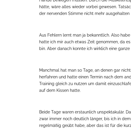
Hände bewegen müssen. Durch die Muskelentsp
hätte, wäre alles wieder vorbei gewesen. Tatsä
der nervenden Stimme nicht mehr ausgehalten 
Aus Fehlern lernt man ja bekanntlich. Also hab
hatte ich mir auch etwas Zeit genommen, da es
bin. Aber danach konnte ich wirklich eine ganz
Manchmal hat man so Tage, an denen gar nichts f
herfahren und hatte einen Termin nach dem an
Training gleich zu nutzen um damit einzuschlaf
auf dem Kissen hatte.
Beide Tage waren erstaunlich unspektakulär. Das
zwar immer noch deutlich länger, bis ich in dem
regelmäßig geübt habe, aber das ist für die kurze