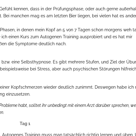
efühl kennen, dass in der Prüfungsphase, oder auch gerne außerha
 Bei manchen mag es am letzten Bier liegen, bei vielen hat es ande
 Phasen, in denen mein Kopf an 5 von 7 Tagen schon morgens weh ta
 ich einen Kurs zum Autogenen Training ausprobiert und es hat mir
eßen die Symptome deutlich nach.
g bzw. eine Selbsthypnose. Es gibt mehrere Stufen, und Ziel der Üb
beispielsweise bei Stress, aber auch psychischen Störungen hilfreic
t meiner Kopfschmerzen wieder deutlich zunimmt. Deswegen habe ich 
ng einzusetzen.
Probleme habt, solltet ihr unbedingt mit einem Arzt darüber sprechen, w
en.
Tag 1
. Autogenes Training muss man tatsächlich richtig lernen und üben.