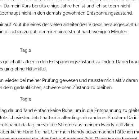
 Da mein Kurs bereits einige Jahre her ist und ich seitdem nicht
überhaupt nicht in den damals gewohnten Entspannungszustand.
mir auf Youtube eines der vielen anleitenden Videos herausgesucht u
r ein bisschen zu gut, denn ich bin erstmal nach wenigen Minuten
Tag 2
es geschafft allein in den Entspannungszustand zu finden. Dabei bra
es ging ohne Hilfsmittel.
on wieder bei meiner Prüfung gewesen und musste mich aktiv daran
 in dem gedanklichen, schwerelosen Zustand zu bleiben.
Tag 3
 lag da und fand einfach keine Ruhe, um in die Entspannung zu gleit
ötzlich wieder. Jetzt hatte ich allerdings ein anderes Problem. Da ic
 entspannt da lag, nervte die Stimme aus meinem Handy plötzlich.
n aber keine Hand frei hat. Um mein Handy auszumachen hätte ich m