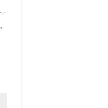
mir
on