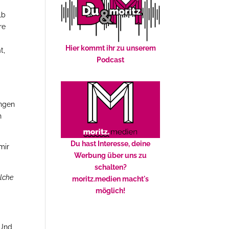
lb
re
Hier kommt ihr zu unserem
t,
Podcast
ungen
h
Du hast Interesse, deine
mir
Werbung über uns zu
schalten?
elche
moritz.medien macht's
möglich!
 Und