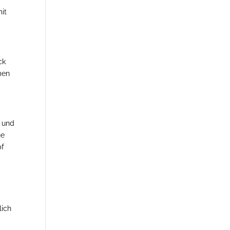
it
ck
men
- und
ne
pf
lich