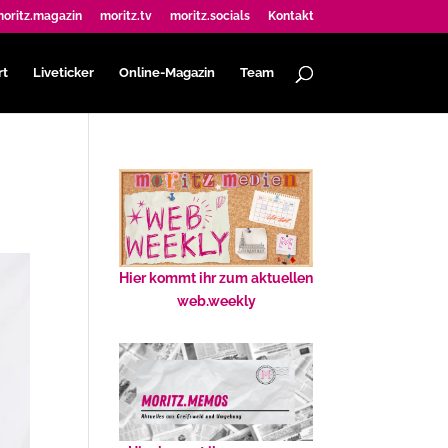
oritz.magazin
moritz.tv
moritz.socials
Kontakt
rt
Liveticker
Online-Magazin
Team
Hier kommt ihr zum aktuellen
web.weekly