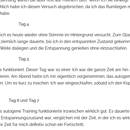
annung waren die aber fest auf meinem Bett. Wenn ich sie bewegt
chlich habe ich diesen Versuch abgebrochen, da ich das Rumliegen m
habe.
Tag 4
e ich es heute wieder ohne Stimme im Hintergrund versucht. Zum Glü
 ziemlich lange dauerte, bis ich in den entspannten Zustand gekom
e Weile daliegen und die Entspannung genießen ohne einzuschlafen.
Tag 5
unktioniert. Dieser Tag war so einer. Ich war die ganze Zeit am hin
deren. Am Abend hatte ich mir eigentlich vorgenommen, das autoge
en. Um es kurz zu machen: Ich war eingeschlafen, sobald ich den Ko
Tag 6
und
Tag 7
 autogene Training funktionierte inzwischen wirklich gut. Es dauerte
 Entspannungszustand war, verglichen mit der Zeit, in der ich es wirk
 Zeit für mich definitiv schon ein Fortschritt.