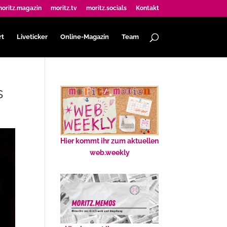
oritz.magazin
moritz.tv
moritz.socials
Kontakt
rt
Liveticker
Online-Magazin
Team
s
Hier kommt ihr zum aktuellen
web.weekly