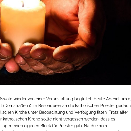
fswald wieder von einer Veranstaltung begleitet. Heute Abend, am 27
ät (Domstraße 11) im Besonderen an die katholischen Priester gedach
lischen Kirche unter Beobachtung und Verfolgung litten. Trotz aller
katholischen Kirche sollte nicht vergessen werden, dass es
lager einen eigenen Block für Priester gab. Nach einem