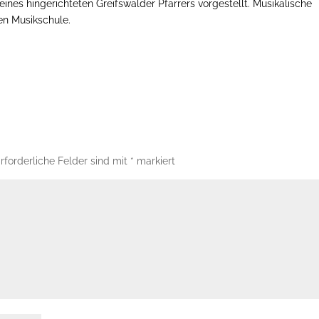
eines hingerichteten Greifswalder Pfarrers vorgestellt. Musikalische
en Musikschule.
rforderliche Felder sind mit
*
markiert