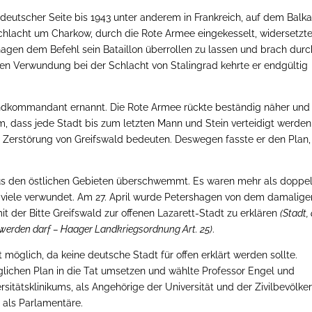
eutscher Seite bis 1943 unter anderem in Frankreich, auf dem Balk
hlacht um Charkow, durch die Rote Armee eingekesselt, widersetzt
agen dem Befehl sein Bataillon überrollen zu lassen und brach durc
en Verwundung bei der Schlacht von Stalingrad kehrte er endgültig
ndkommandant ernannt. Die Rote Armee rückte beständig näher und
m, dass jede Stadt bis zum letzten Mann und Stein verteidigt werden
e Zerstörung von Greifswald bedeuten. Deswegen fasste er den Plan,
s den östlichen Gebieten überschwemmt. Es waren mehr als doppel
, viele verwundet. Am 27. April wurde Petershagen von dem damalige
it der Bitte Greifswald zur offenen Lazarett-Stadt zu erklären
(Stadt, 
n werden darf – Haager Landkriegsordnung Art. 25)
.
 möglich, da keine deutsche Stadt für offen erklärt werden sollte.
glichen Plan in die Tat umsetzen und wählte Professor Engel und
sitätsklinikums, als Angehörige der Universität und der Zivilbevölke
 als Parlamentäre.