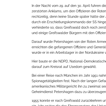
In der Nacht vom 29. auf den 30. April fuhren d
zerstörten Anklams, um den Offizieren der Rot
rechtzeitig, denn keine Stunde später hätte der
durch ein Erschießungskommando der SS hingeri
verhinderte so, dass Greifswald doch noch zerst
und einige Greifswalder Bürgern mit den Offizi
Darauf wurde Petershagen von der Roten Arme
erreichten die gefangenen Offiziere und Generä
wurde er in ein Arbeitslager in der Nordukraine
Hier baute er die NDPD, National-Demokratisch
darauf zum Kreisrat auf Usedom gewählt.
Bei einer Reise nach München im Jahr 1951 na
Spionagetätigkeiten fest. Nach der langen Gefa
amerikanisches Militärgericht ihn zu zweimal 
Geheimdienst Petershagen dazu zu überzeugen
1955 konnte er nach Greifswald zurückkehren u
ein Jahr später die des Ehrensenators der Univer