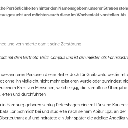
lche Persönlichkeiten hinter den Namensgebern unserer Straßen steh
erausgesucht und möchten euch diese im Wochentakt vorstellen. Als
ee und verhinderte damit seine Zerstörung
stadt mit dem Berthold-Beitz-Campus und ist den meisten als Fahrradstr
 unbekannteren Personen dieser Reihe, doch für Greifswald bestimmt 
 ohne ihn vielleicht nicht mehr existieren würde oder zumindest nic
 zu einem Kreis von Menschen, welche 1945 die kampflose Übergabe
tiierten und durchführten.
1 in Hamburg geboren schlug Petershagen eine militärische Kariere e
bataillon Schmidt‘ bei und studierte nach seinem Abitur 1921 an der
Oberleutnant auf und heiratete ein Jahr später die adelige Angelika 