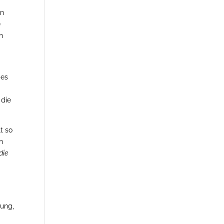
an
e
h
 es
 die
t so
n
die
rung,