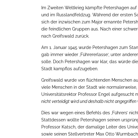
Im Zweiten Weltkrieg kämpfte Petershagen auf d
und im Russlandfeldzug. Während der ersten Sc
sich der inzwischen zum Major ernannte Petersh
die feindlichen Gruppen aus. Nach einer schwer
nach Greifswald zurück.
Am 1. Januar 1945 wurde Petershagen zum Sta
gab immer wieder ‚Führererlasse‘, unter andere
solle. Doch Petershagen war klar, das würde di
Stadt kampflos aufzugeben.
Greifswald wurde von flüchtenden Menschen au
viele Menschen in der Stadt wie normalerweise
Universitätsrektor Professor Engel aufgesucht m
nicht verteidigt wird und deshalb nicht angegriffe
Dies war wegen eines Befehls des ‚Führers’ nicht
Stattdessen wollte Petershagen seinen ursprün
Professor Katsch, der damalige Leiter des Univer
sowie seinen Stellvertreter Max Otto Wurmbach