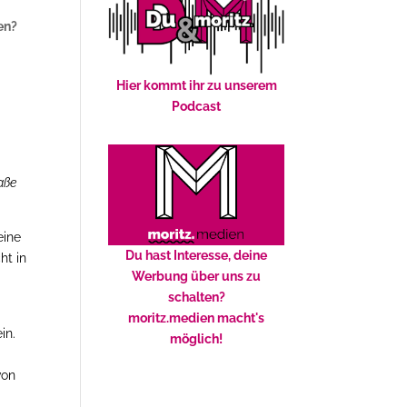
en?
Hier kommt ihr zu unserem
Podcast
aße
eine
Du hast Interesse, deine
ht in
Werbung über uns zu
schalten?
moritz.medien macht's
in.
möglich!
von