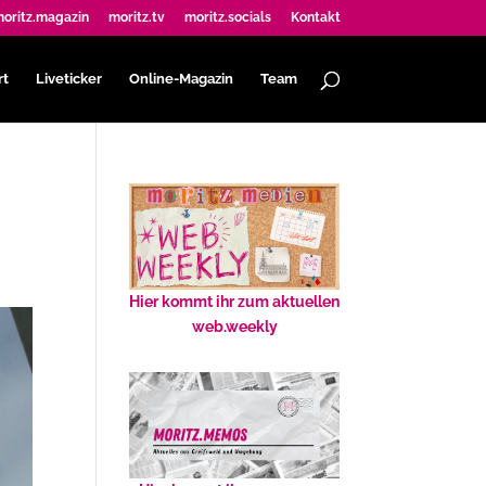
oritz.magazin
moritz.tv
moritz.socials
Kontakt
rt
Liveticker
Online-Magazin
Team
Hier kommt ihr zum aktuellen
web.weekly