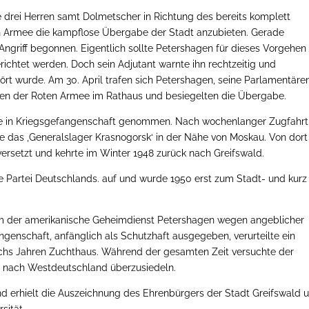
ie drei Herren samt Dolmetscher in Richtung des bereits komplett
en Armee die kampflose Übergabe der Stadt anzubieten. Gerade
 Angriff begonnen. Eigentlich sollte Petershagen für dieses Vorgehen
chtet werden. Doch sein Adjutant warnte ihn rechtzeitig und
ört wurde. Am 30. April trafen sich Petershagen, seine Parlamentäre
eren der Roten Armee im Rathaus und besiegelten die Übergabe.
e in Kriegsgefangenschaft genommen. Nach wochenlanger Zugfahrt
le das ‚Generalslager Krasnogorsk‘ in der Nähe von Moskau. Von dort
 versetzt und kehrte im Winter 1948 zurück nach Greifswald.
e Partei Deutschlands. auf und wurde 1950 erst zum Stadt- und kurz
hm der amerikanische Geheimdienst Petershagen wegen angeblicher
ngenschaft, anfänglich als Schutzhaft ausgegeben, verurteilte ein
sechs Jahren Zuchthaus. Während der gesamten Zeit versuchte der
 nach Westdeutschland überzusiedeln.
nd erhielt die Auszeichnung des Ehrenbürgers der Stadt Greifswald 
sität.