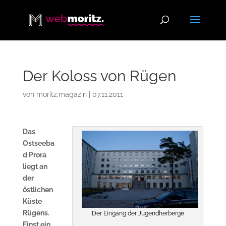
Der Koloss von Rügen
von
moritz.magazin
|
07.11.2011
Das
Ostseeba
d Prora
liegt an
der
östlichen
Küste
Rügens.
Der Eingang der Jugendherberge
Einst ein