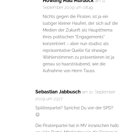
Howling Mad Murdock
am 11.
September 2009 um 08:49
Nichts gegen die Piraten, ist ja ein
lustiger kleiner Haufen, der sich auf die
Medien der Zukunft als Hauptthema
ihres politischen "Engagements"
konzentriert – aber nun studivz als
repräsentative Quelle für etwaige
Wählerstimmen zu präsentieren ist ja
genau so haarsträubend, wie die
Aufnahme von Herrn Tauss.
Sebastian Jabbusch
am 10. September
2009 um 23:27
Splitterpartei? Sprichst Du von der SPD?
😉
Die Piratenpartei hat in MV inzwischen halb