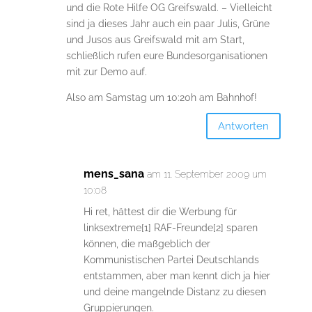
und die Rote Hilfe OG Greifswald. – Vielleicht
sind ja dieses Jahr auch ein paar Julis, Grüne
und Jusos aus Greifswald mit am Start,
schließlich rufen eure Bundesorganisationen
mit zur Demo auf.
Also am Samstag um 10:20h am Bahnhof!
Antworten
mens_sana
am 11. September 2009 um
10:08
Hi ret, hättest dir die Werbung für
linksextreme[1] RAF-Freunde[2] sparen
können, die maßgeblich der
Kommunistischen Partei Deutschlands
entstammen, aber man kennt dich ja hier
und deine mangelnde Distanz zu diesen
Gruppierungen.