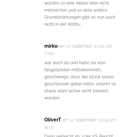
würden so eine Aktion eher nicht
mitmachen und so viele andere
Grundströmungen gibt es nun auch
nicht in der Antifa….
mirko
am 17. September 2009 um
07:40
war auch da und habe nix vom
fangespielen mitbekommen,
geschweige, dass der block sowas
geschlossen getan hätte. unsinn! so
etwas wäre sicher nicht toleriert
worden.
OliverT
am 12. September 2009 um
15:02
Dann vielleicht im '07er VS Bericht: