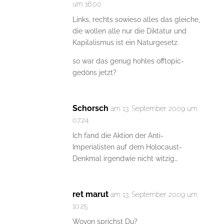
um 16:00
Links, rechts sowieso alles das gleiche,
die wollen alle nur die Diktatur und
Kapilalismus ist ein Naturgesetz.
so war das genug hohles offtopic-
gedöns jetzt?
Schorsch
am 13. September 2009 um
07:24
Ich fand die Aktion der Anti-
Imperialisten auf dem Holocaust-
Denkmal irgendwie nicht witzig…
ret marut
am 13. September 2009 um
10:25
Wovon sprichst Du?