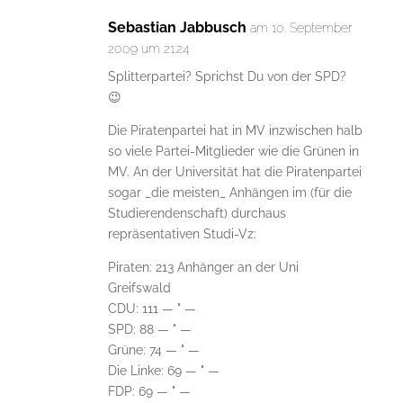
Sebastian Jabbusch
am 10. September
2009 um 21:24
Splitterpartei? Sprichst Du von der SPD?
😉
Die Piratenpartei hat in MV inzwischen halb
so viele Partei-Mitglieder wie die Grünen in
MV. An der Universität hat die Piratenpartei
sogar _die meisten_ Anhängen im (für die
Studierendenschaft) durchaus
repräsentativen Studi-Vz:
Piraten: 213 Anhänger an der Uni
Greifswald
CDU: 111 — " —
SPD: 88 — " —
Grüne: 74 — " —
Die Linke: 69 — " —
FDP: 69 — " —