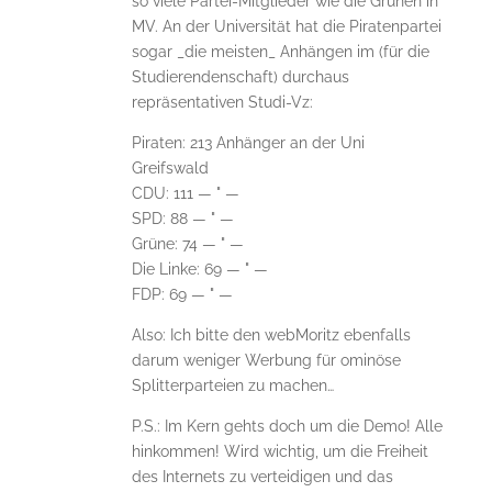
so viele Partei-Mitglieder wie die Grünen in
MV. An der Universität hat die Piratenpartei
sogar _die meisten_ Anhängen im (für die
Studierendenschaft) durchaus
repräsentativen Studi-Vz:
Piraten: 213 Anhänger an der Uni
Greifswald
CDU: 111 — " —
SPD: 88 — " —
Grüne: 74 — " —
Die Linke: 69 — " —
FDP: 69 — " —
Also: Ich bitte den webMoritz ebenfalls
darum weniger Werbung für ominöse
Splitterparteien zu machen…
P.S.: Im Kern gehts doch um die Demo! Alle
hinkommen! Wird wichtig, um die Freiheit
des Internets zu verteidigen und das