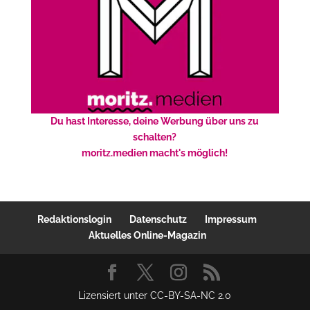
Du hast Interesse, deine Werbung über uns zu
schalten?
moritz.medien macht's möglich!
Redaktionslogin
Datenschutz
Impressum
Aktuelles Online-Magazin
Lizensiert unter CC-BY-SA-NC 2.0