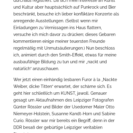
durchaus registriert. Da sich mein Interesse an Kunst
und Kultur aber hauptsächlich auf Punkrock und Bier
beschränkt, besuche ich lieber konfliktäre Konzerte als
anregende Ausstellungen. (Selbst wenn mir
Einladungen zu Vernissagen ins Haus flattern,
versuche ich mich davor zu drücken; dieses Gebaren
kommentieren einige meiner teuersten Freunde
regelmäßig mit Unmutsäußerungen.) Nun beschloss
ich, animiert durch den Smith-Effekt, etwas für meine
ausbaufähige Bildung zu tun und mir „nackt und
natürlich“ anzuschauen.
Wer jetzt einen einhändig lesbaren Furor à la „Nackte
Weiber, dicke Titten“ erwartet, der schäme sich. Es
geht hier schließlich um KUNST, jawoll. Genauer
gesagt um Aktaufnahmen des Leipziger Fotografen
Günter Rössler und Bilder der Usedomer Maler Otto
Niemeyer-Holstein, Susanne Kandt-Horn und Sabine
Curio. Rössler war mir bereits ein Begriff, denn in der
DDR besaß der gebürtige Leipziger veritablen