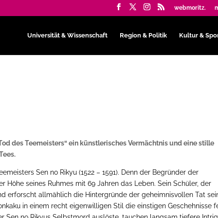
webmoritz.
m
Universität & Wissenschaft
Region & Politik
Kultur & Spo
 Tod des Teemeisters“ ein künstlerisches Vermächtnis und eine stille
Tees.
Teemeisters Sen no Rikyu (1522 – 1591). Denn der Begründer der
er Höhe seines Ruhmes mit 69 Jahren das Leben. Sein Schüler, der
nd erforscht allmählich die Hintergründe der geheimnisvollen Tat sei
kaku in einem recht eigenwilligen Stil die einstigen Geschehnisse fe
er Sen no Rikyus Selbstmord auslöste, tauchen langsam tiefere Intri