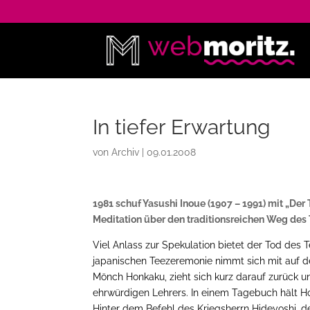
In tiefer Erwartung
von
Archiv
|
09.01.2008
1981 schuf Yasushi Inoue (1907 – 1991) mit „Der
Meditation über den traditionsreichen Weg des 
Viel Anlass zur Spekulation bietet der Tod des 
japanischen Teezeremonie nimmt sich mit auf d
Mönch Honkaku, zieht sich kurz darauf zurück u
ehrwürdigen Lehrers. In einem Tagebuch hält Hon
Hinter dem Befehl des Kriegsherrn Hideyoshi, d