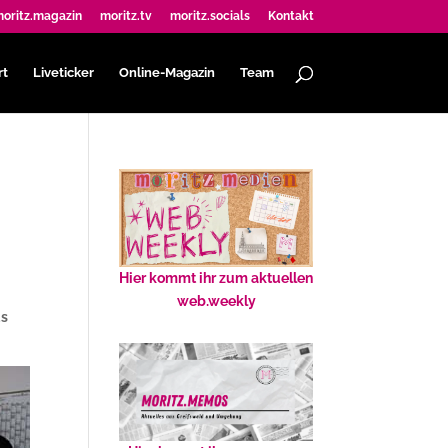
oritz.magazin
moritz.tv
moritz.socials
Kontakt
rt
Liveticker
Online-Magazin
Team
Hier kommt ihr zum aktuellen
web.weekly
us