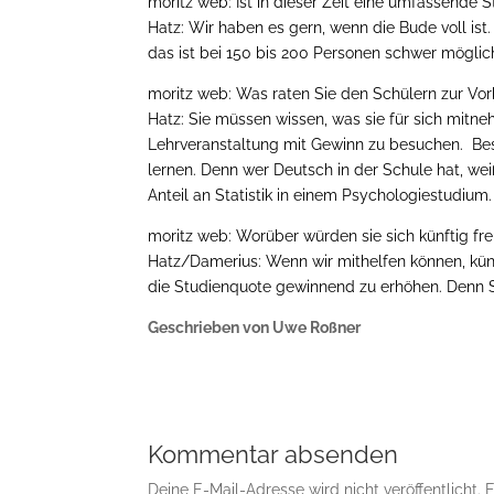
moritz web: Ist in dieser Zeit eine umfassende
Hatz: Wir haben es gern, wenn die Bude voll is
das ist bei 150 bis 200 Personen schwer möglich
moritz web: Was raten Sie den Schülern zur Vo
Hatz: Sie müssen wissen, was sie für sich mitneh
Lehrveranstaltung mit Gewinn zu besuchen. Bess
lernen. Denn wer Deutsch in der Schule hat, w
Anteil an Statistik in einem Psychologiestudium.
moritz web: Worüber würden sie sich künftig fr
Hatz/Damerius: Wenn wir mithelfen können, künf
die Studienquote gewinnend zu erhöhen. Denn S
Geschrieben von Uwe Roßner
Kommentar absenden
Deine E-Mail-Adresse wird nicht veröffentlicht.
E