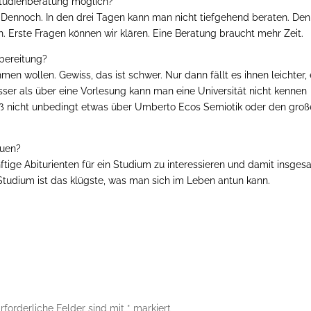
 Studienberatung möglich?
t. Dennoch. In den drei Tagen kann man nicht tiefgehend beraten. De
. Erste Fragen können wir klären. Eine Beratung braucht mehr Zeit.
rbereitung?
men wollen. Gewiss, das ist schwer. Nur dann fällt es ihnen leichter, 
er als über eine Vorlesung kann man eine Universität nicht kennen
eiß nicht unbedingt etwas über Umberto Ecos Semiotik oder den gro
euen?
tige Abiturienten für ein Studium zu interessieren und damit insges
tudium ist das klügste, was man sich im Leben antun kann.
rforderliche Felder sind mit
*
markiert