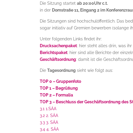
Die Sitzung startet
ab 20:00Uhr c.t.
in der
Domstraße 11, Eingang 2 im Konferenzra
Die Sitzungen sind hochschulöffentlich. Das bed
sogar initiativ auf Gremien bewerben (solange ihr
Unter folgenden Links findet ihr:
Drucksachenpaket
: hier steht alles drin, was
Berichtspaket
: hier sind alle Berichte der ein
Geschäftsordnung
: damit ist die Geschäftsordn
Die
Tagesordnung
sieht wie folgt aus:
TOP 0 – Gruppenfoto
TOP 1 – Begrüßung
TOP 2 – Formalia
TOP 3 – Beschluss der Geschäftsordnung des 
3.1 1.SÄA
3.2 2. SÄA
3.3 3. SÄA
3.4 4. SÄA