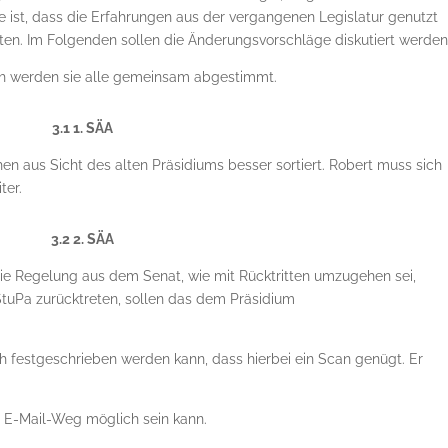
 ist, dass die Erfahrungen aus der vergangenen Legislatur genutzt
ten. Im Folgenden sollen die Änderungsvorschläge diskutiert werden
ch werden sie alle gemeinsam abgestimmt.
3.1 1. SÄA
 aus Sicht des alten Präsidiums besser sortiert. Robert muss sich
ter.
3.2 2. SÄA
die Regelung aus dem Senat, wie mit Rücktritten umzugehen sei,
uPa zurücktreten, sollen das dem Präsidium
ch festgeschrieben werden kann, dass hierbei ein Scan genügt. Er
.
en E-Mail-Weg möglich sein kann.