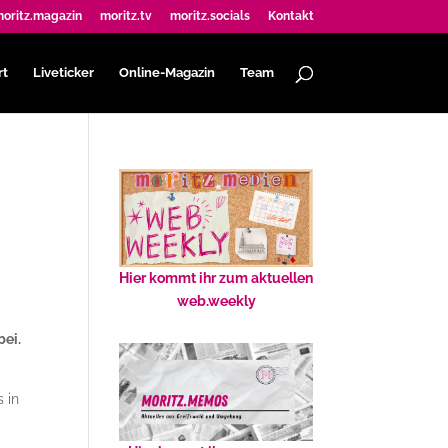
oritz.magazin
moritz.tv
moritz.socials
Kontakt
rt
Liveticker
Online-Magazin
Team
Hier kommt ihr zum aktuellen
web.weekly
bei.
 in