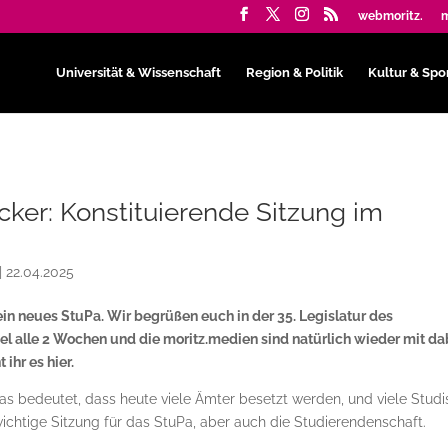
webmoritz.
m
Universität & Wissenschaft
Region & Politik
Kultur & Spo
cker: Konstituierende Sitzung im
|
22.04.2025
 ein neues StuPa. Wir begrüßen euch in der 35. Legislatur des
el alle 2 Wochen und die moritz.medien sind natürlich wieder mit da
ihr es hier.
was bedeutet, dass heute viele Ämter besetzt werden, und viele Studis
chtige Sitzung für das StuPa, aber auch die Studierendenschaft.