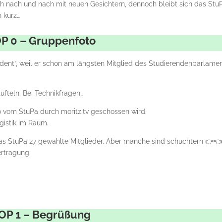
ich nach und nach mit neuen Gesichtern, dennoch bleibt sich das Stu
h kurz…
P 0 – Gruppenfoto
äsident“, weil er schon am längsten Mitglied des Studierendenparlame
üfteln. Bei Technikfragen…
o vom StuPa durch moritz.tv geschossen wird.
ogistik im Raum.
 das StuPa 27 gewählte Mitglieder. Aber manche sind schüchtern 👉
rtragung.
OP 1 – Begrüßung