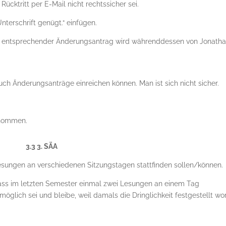
Rücktritt per E-Mail nicht rechtssicher sei.
nterschrift genügt.“ einfügen.
in entsprechender Änderungsantrag wird währenddessen von Jonath
ch Änderungsanträge einreichen können. Man ist sich nicht sicher.
.
enommen.
3.3 3. SÄA
Lesungen an verschiedenen Sitzungstagen stattfinden sollen/können.
 dass im letzten Semester einmal zwei Lesungen an einem Tag
 möglich sei und bleibe, weil damals die Dringlichkeit festgestellt w