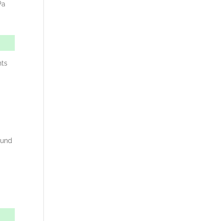
Pa
nts
und