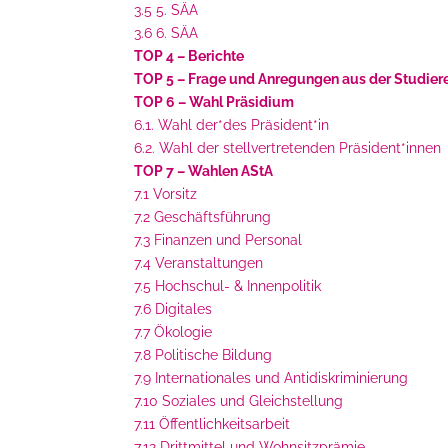
3.5 5. SÄA
3.6 6. SÄA
TOP 4 – Berichte
TOP 5 – Frage und Anregungen aus der Studier
TOP 6 – Wahl Präsidium
6.1. Wahl der*des Präsident*in
6.2. Wahl der stellvertretenden Präsident*innen
TOP 7 – Wahlen AStA
7.1 Vorsitz
7.2 Geschäftsführung
7.3 Finanzen und Personal
7.4 Veranstaltungen
7.5 Hochschul- & Innenpolitik
7.6 Digitales
7.7 Ökologie
7.8 Politische Bildung
7.9 Internationales und Antidiskriminierung
7.10 Soziales und Gleichstellung
7.11 Öffentlichkeitsarbeit
7.12 Drittmittel und Wohnsitzprämie