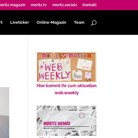
oritz.magazin
moritz.tv
moritz.socials
Kontakt
rt
Liveticker
Online-Magazin
Team
Hier kommt ihr zum aktuellen
web.weekly