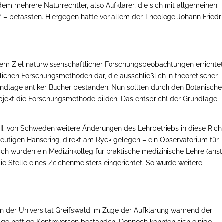
em mehrere Naturrechtler, also Aufklärer, die sich mit allgemeinen
 – befassten. Hiergegen hatte vor allem der Theologe Johann Friedr
dem Ziel naturwissenschaftlicher Forschungsbeobachtungen errichtet
blichen Forschungsmethoden dar, die ausschließlich in theoretischer
ndlage antiker Bücher bestanden. Nun sollten durch den Botanisch
ekt die Forschungsmethode bilden. Das entspricht der Grundlage
III. von Schweden weitere Änderungen des Lehrbetriebs in diese Ric
utigen Hansering, direkt am Ryck gelegen – ein Observatorium für
ch wurden ein Medizinkolleg für praktische medizinische Lehre (anst
ie Stelle eines Zeichenmeisters eingerichtet.
So wurde weitere
der Universität Greifswald im Zuge der Aufklärung während der
ge heftige Kontroversen bestanden. Dennoch konnten sich einige