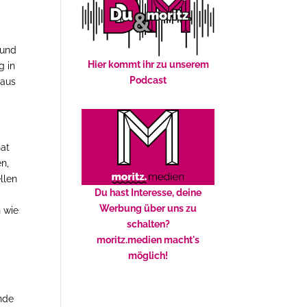
 und
Hier kommt ihr zu unserem
g in
Podcast
eaus
nat
n,
llen
Du hast Interesse, deine
Werbung über uns zu
n wie
schalten?
moritz.medien macht's
möglich!
Ende