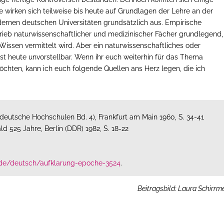
 wirken sich teilweise bis heute auf Grundlagen der Lehre an der
dernen deutschen Universitäten grundsätzlich aus. Empirische
trieb naturwissenschaftlicher und medizinischer Fächer grundlegend,
Wissen vermittelt wird. Aber ein naturwissenschaftliches oder
t heute unvorstellbar. Wenn ihr euch weiterhin für das Thema
öchten, kann ich euch folgende Quellen ans Herz legen, die ich
eldeutsche Hochschulen Bd. 4), Frankfurt am Main 1960, S. 34-41
ld 525 Jahre, Berlin (DDR) 1982, S. 18-22
ix.de/deutsch/aufklarung-epoche-3524
.
Beitragsbild: Laura Schirrme