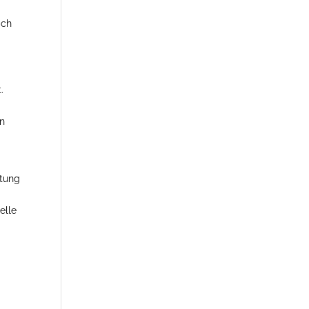
ich
.
en
htung
elle