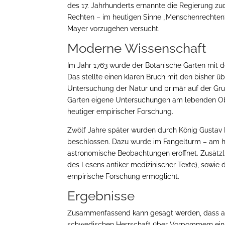
des 17. Jahrhunderts ernannte die Regierung zud
Rechten – im heutigen Sinne „Menschenrechten“
Mayer vorzugehen versucht.
Moderne Wissenschaft
Im Jahr 1763 wurde der Botanische Garten mit 
Das stellte einen klaren Bruch mit den bisher ü
Untersuchung der Natur und primär auf der Gru
Garten eigene Untersuchungen am lebenden Obj
heutiger empirischer Forschung.
Zwölf Jahre später wurden durch König Gustav 
beschlossen. Dazu wurde im Fangelturm – am he
astronomische Beobachtungen eröffnet. Zusätzli
des Lesens antiker medizinischer Texte), sowie d
empirische Forschung ermöglicht.
Ergebnisse
Zusammenfassend kann gesagt werden, dass an 
schwedischen Herrschaft über Vorpommern eini