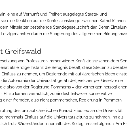
rin, eine auf Vernunft und Freiheit ausgelegte Staats- und
 sie eine Reaktion auf die Konfessionskriege zwischen Katholik*innen
t dem Mittelalter bestehende Ständegesellschaft dar. Deren Einteilun
on Letztgenannten durch die Steigerung des allgemeinen Bildungsniv
ät Greifswald
 Besetzung von Professuren immer wieder Konflikte zwischen dem Se
at als einzige Instanz die Befugnis besaß, diese Stellen zu besetze
Einfluss zu nehmen, um Dozierende mit aufklärerischen Ideen einste
die Autonomie der Universität gefährdet, welcher per Gesetz eine
 die also von der Regierung Pommerns – der vorherigen herzogliche
 Hinzu kamen vermutlich, zumindest teilweise, konservative
g einer fremden, also nicht pommerschen, Regierung in Pommern.
Berufung des pro-aufklärerischen Konrad Friedlieb an die Universität
e mehrmals Einfluss auf die Universitätsleitung zu nehmen, ihn als
ßlich trotz Widerständen innerhalb des Kollegiums erfolgreich. Am 