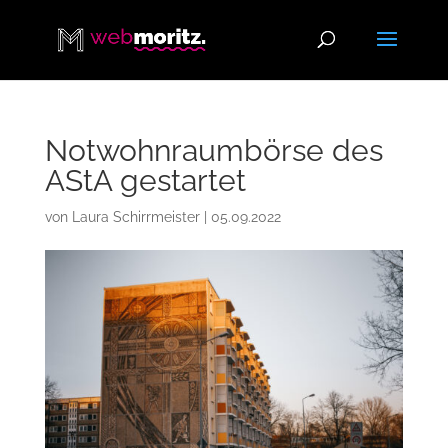
Notwohnraumbörse des
AStA gestartet
von
Laura Schirrmeister
|
05.09.2022