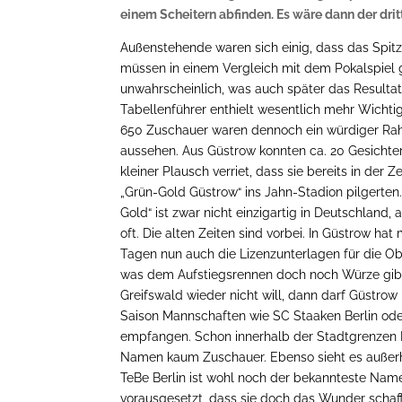
einem Scheitern abfinden. Es wäre dann der dritt
Außenstehende waren sich einig, dass das Spit
müssen in einem Vergleich mit dem Pokalspiel
unwahrscheinlich, was auch später das Resultat
Tabellenführer enthielt wesentlich mehr Wichtig
650 Zuschauer waren dennoch ein würdiger Rah
aussehen. Aus Güstrow konnten ca. 20 Gesichte
kleiner Plausch verriet, dass sie bereits in der 
„Grün-Gold Güstrow“ ins Jahn-Stadion pilgerten
Gold“ ist zwar nicht einzigartig in Deutschland,
oft. Die alten Zeiten sind vorbei. In Güstrow hat
Tagen nun auch die Lizenzunterlagen für die Obe
was dem Aufstiegsrennen doch noch Würze gib
Greifswald wieder nicht will, dann darf Güstro
Saison Mannschaften wie SC Staaken Berlin ode
empfangen. Schon innerhalb der Stadtgrenzen B
Namen kaum Zuschauer. Ebenso sieht es außerha
TeBe Berlin ist wohl noch der bekannteste Name 
vorausgesetzt, dass sie doch das Wunder schaff