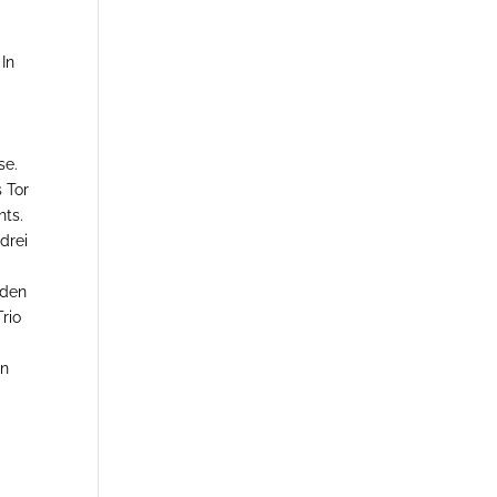
In
se.
s Tor
hts.
drei
nden
Trio
en