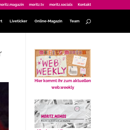
oritz.magazin
moritz.tv
moritz.socials
Kontakt
rt
Liveticker
Online-Magazin
Team
r
Hier kommt ihr zum aktuellen
web.weekly