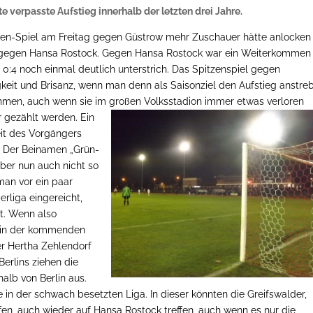
e verpasste Aufstieg innerhalb der letzten drei Jahre.
zen-Spiel am Freitag gegen Güstrow mehr Zuschauer hätte anlocken
 gegen Hansa Rostock. Gegen Hansa Rostock war ein Weiterkommen
 0:4 noch einmal deutlich unterstrich. Das Spitzenspiel gegen
keit und Brisanz, wenn man denn als Saisonziel den Aufstieg anstreb
men, auch wenn sie im großen Volksstadion immer etwas verloren
r gezählt werden.
Ein
Zeit des Vorgängers
. Der Beinamen „Grün-
 aber nun auch nicht so
 man vor ein paar
rliga eingereicht,
t. Wenn also
w in der kommenden
r Hertha Zehlendorf
erlins ziehen die
lb von Berlin aus.
in der schwach besetzten Liga. In dieser könnten die Greifswalder,
en, auch wieder auf Hansa Rostock treffen, auch wenn es nur die