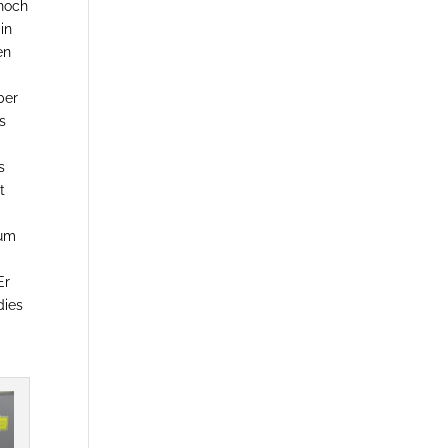
 noch
in
en
ber
s
r
s
t
rum
Er
dies