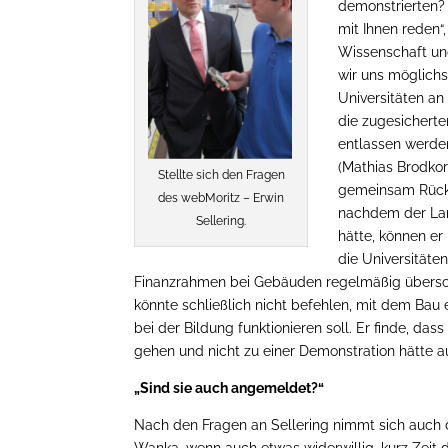
demonstrierten? 
mit Ihnen reden“
Wissenschaft und
wir uns möglichs
Universitäten a
die zugesicherte
entlassen werden
(Mathias Brodkor
Stellte sich den Fragen
gemeinsam Rückla
des webMoritz – Erwin
nachdem der Lan
Sellering.
hätte, können e
die Universitäte
Finanzrahmen bei Gebäuden regelmäßig überschrit
könnte schließlich nicht befehlen, mit dem Bau
bei der Bildung funktionieren soll. Er finde, da
gehen und nicht zu einer Demonstration hätte au
„Sind sie auch angemeldet?“
Nach den Fragen an Sellering nimmt sich auch 
Wanka, wenn auch etwas widerwillig, kurz Zeit