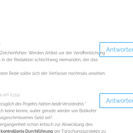
5
Antworte
 Zeichenfehler. Werden Artikel vor der Veröffentlichung
s in der Redaktion schlichtweg niemanden, der das
rekten Rede sollte sich der Verfasser nochmals ansehen.
14 um 23:59
Antworte
ezüglich des Projekts hätten beide Verständnis."
ich keine kenne, außer gerade wieder von Bütikofer
ausgeschmissenes Geld sei?
Vergangenheit schon kritisch zur Abwicklung des
e
kontrollierte Durchführung
der Forschungsprojekte zu