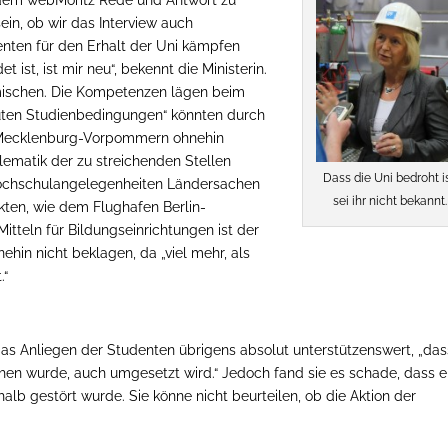
ein, ob wir das Interview auch
enten für den Erhalt der Uni kämpfen
 ist, ist mir neu“, bekennt die Ministerin.
nmischen. Die Kompetenzen lägen beim
 guten Studienbedingungen“ könnten durch
 Mecklenburg-Vorpommern ohnehin
ematik der zu streichenden Stellen
Dass die Uni bedroht is
e Hochschulangelegenheiten Ländersachen
sei ihr nicht bekannt.
kten, wie dem Flughafen Berlin-
itteln für Bildungseinrichtungen ist der
nehin nicht beklagen, da „viel mehr, als
.“
das Anliegen der Studenten übrigens absolut unterstützenswert, „das
chen wurde, auch umgesetzt wird.“ Jedoch fand sie es schade, dass e
alb gestört wurde. Sie könne nicht beurteilen, ob die Aktion der