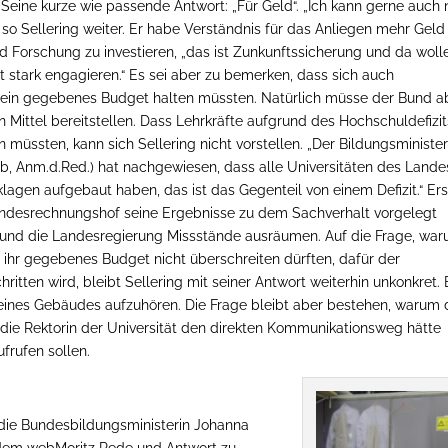
Seine kurze wie passende Antwort: „Für Geld“. „Ich kann gerne auch
, so Sellering weiter. Er habe Verständnis für das Anliegen mehr Geld 
 Forschung zu investieren, „das ist Zunkunftssicherung und da woll
t stark engagieren.“ Es sei aber zu bemerken, dass sich auch
n ein gegebenes Budget halten müssten. Natürlich müsse der Bund a
n Mittel bereitstellen. Dass Lehrkräfte aufgrund des Hochschuldefizit
 müssten, kann sich Sellering nicht vorstellen. „Der Bildungsministe
b, Anm.d.Red.) hat nachgewiesen, dass alle Universitäten des Lande
gen aufgebaut haben, das ist das Gegenteil von einem Defizit.“ Ers
desrechnungshof seine Ergebnisse zu dem Sachverhalt vorgelegt
r und die Landesregierung Missstände ausräumen. Auf die Frage, wa
n ihr gegebenes Budget nicht überschreiten dürften, dafür der
ten wird, bleibt Sellering mit seiner Antwort weiterhin unkonkret. 
 eines Gebäudes aufzuhören. Die Frage bleibt aber bestehen, warum 
ss die Rektorin der Universität den direkten Kommunikationsweg hätte
frufen sollen.
die Bundesbildungsministerin Johanna
 dem webMoritz Rede und Antwort zu