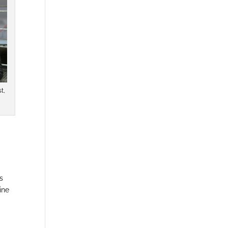
t,
s
ine