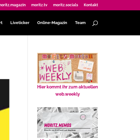
oritz.magazin
moritz.tv
moritz.socials
Kontakt
rt
Liveticker
Online-Magazin
Team
Hier kommt ihr zum aktuellen
web.weekly