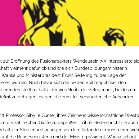
zur Eröffnung des Fusionsreaktors Wendelstein 7-X interessierte si
haft vielmehr dafür, ob und wie sich Bundesbildungsministerin
 Wanka und Ministerpräsident Erwin Sellering zu der Lage der
onieren würden. Noch bevor sich die beiden Spitzenpolitiker den
ierenden stellten, hatte der webMoritz die Gelegenheit, beide zum
izit zu befragen. Fragen, die zum Teil verwunderliche Antworten
itt Professor Sibylle Günter, ihres Zeichens wissenschaftliche Direkto
um die zahlreichen Gäste zu begrüßen. In ihrer Rede spricht sie auch
 Erhalt der Studienbedingungen vor dem Gelände demonstrieren wer
is auf die Bundesministerin und der Ministerpräsident. Wanka schaut