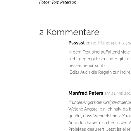
Fotos: Tom Peterson
2 Kommentare
Pssssst
am 21. Mai 2014 um 23:4
In dem Text sind auffallend viele
nicht gegengelesen, oder gibt e
besser beherrscht?
[Edit.] Auch die Regeln zur indi
Manfred Peters
am 21. Mai 20
"Für die Ängste der Greifswalder b
Welche Ängste, bin ich naiv, da 
gehört, dass Wendelstein 7-X r
Anm.: Ich habe mich hier in der 
Projektes geäußert. Jetzt ist ein