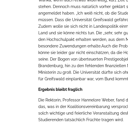
stehen. Dennoch muss natürlich vorher geklärt s
angemeldet haben. „Ich weiß nicht, ob die Stud
müssen. Dass die Universität Greifswald gefährdet
Zudem wolle sie sich nicht in Landespolitik ei
Land und sie könne nichts tun. Die „sehr, sehr
den Hochschulpakt erhalten werden, aus dem
besondere Zuwendungen erhalte.Auch die Probl
könne sie leider gar nicht einschätzen, da di
seine. Der Bogen von überteuerten Prestigeobje
Brandenburg, hin zu den fehlenden finanziellen M
Ministerin zu groß. Die Universität dürfte sich oh
für Greifswald einplanbar war, vom Bund kommt
Ergebnis bleibt fraglich
Die Rektorin, Professor Hannelore Weber, fand 
das, was in der Koalitionsvereinbarung verspro
solch wichtige und feierliche Veranstaltung desh
Studierenden tatsächlich Früchte tragen wird.