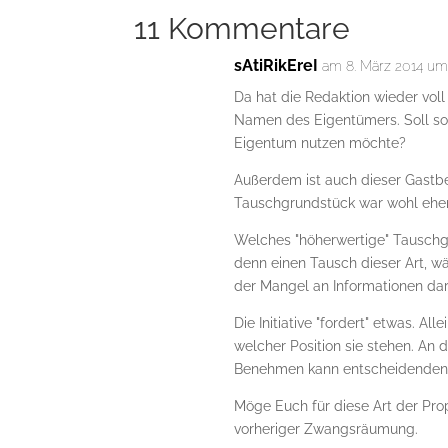
11 Kommentare
sAtiRikEreI
am 8. März 2014 um
Da hat die Redaktion wieder vol
Namen des Eigentümers. Soll so 
Eigentum nutzen möchte?
Außerdem ist auch dieser Gastbei
Tauschgrundstück war wohl eher w
Welches "höherwertige" Tauschgr
denn einen Tausch dieser Art, wä
der Mangel an Informationen dar
Die Initiative "fordert" etwas. All
welcher Position sie stehen. An d
Benehmen kann entscheidenden 
Möge Euch für diese Art der Pro
vorheriger Zwangsräumung.