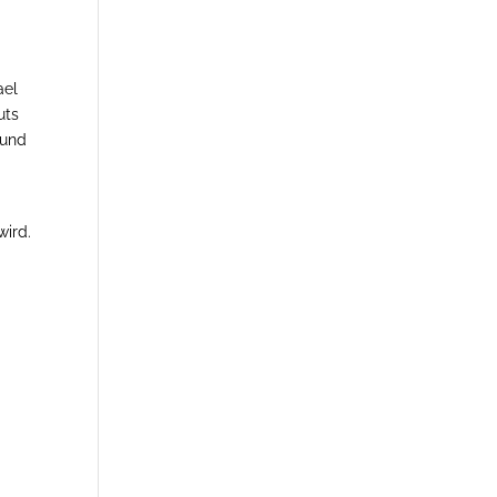
ael
uts
 und
wird.