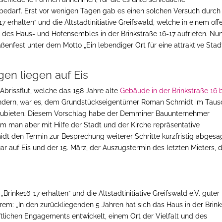
bedarf. Erst vor wenigen Tagen gab es einen solchen Versuch durch
6-17 erhalten“ und die Altstadtinitiative Greifswald, welche in einem of
lt des Haus- und Hofensembles in der Brinkstraße 16-17 aufriefen. Nun
aßenfest unter dem Motto „Ein lebendiger Ort für eine attraktive Stad
en liegen auf Eis
Abrissflut, welche das 158 Jahre alte
Gebäude in der Brinkstraße 16 
hindern, war es, dem Grundstückseigentümer Roman Schmidt im Taus
nzubieten. Diesem Vorschlag habe der Demminer Bauunternehmer
 man aber mit Hilfe der Stadt und der Kirche repräsentative
t den Termin zur Besprechung weiterer Schritte kurzfristig abgesag
ar auf Eis und der 15. März, der Auszugstermin des letzten Mieters, 
„Brinke16-17 erhalten“ und die Altstadtinitiative Greifswald e.V. guter
rem: „In den zurückliegenden 5 Jahren hat sich das Haus in der Brinks
ftlichen Engagements entwickelt, einem Ort der Vielfalt und des