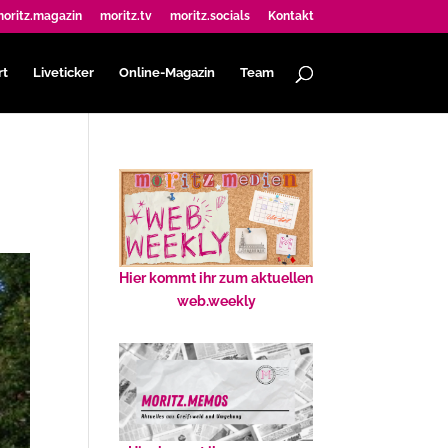
oritz.magazin
moritz.tv
moritz.socials
Kontakt
rt
Liveticker
Online-Magazin
Team
Hier kommt ihr zum aktuellen
web.weekly