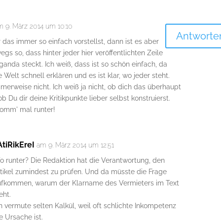
m 9. März 2014 um 10:10
Antworte
das immer so einfach vorstellst, dann ist es aber
gs so, dass hinter jeder hier veröffentlichten Zeile
anda steckt. Ich weiß, dass ist so schön einfach, da
 Welt schnell erklären und es ist klar, wo jeder steht.
erweise nicht. Ich weiß ja nicht, ob dich das überhaupt
ob Du dir deine Kritikpunkte lieber selbst konstruierst.
Komm' mal runter!
AtiRikEreI
am 9. März 2014 um 12:51
o runter? Die Redaktion hat die Verantwortung, den
tikel zumindest zu prüfen. Und da müsste die Frage
ufkommen, warum der Klarname des Vermieters im Text
eht.
h vermute selten Kalkül, weil oft schlichte Inkompetenz
e Ursache ist.