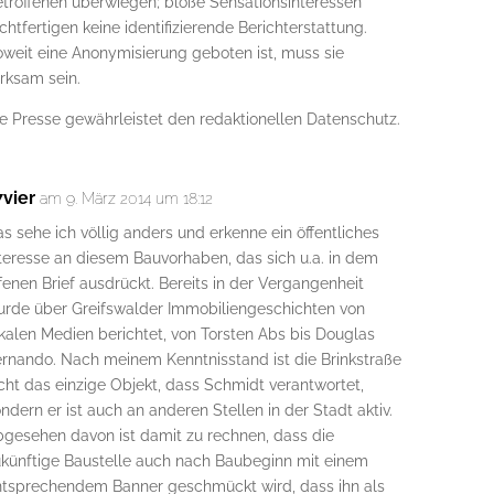
etroffenen überwiegen; bloße Sensationsinteressen
chtfertigen keine identifizierende Berichterstattung.
weit eine Anonymisierung geboten ist, muss sie
rksam sein.
e Presse gewährleistet den redaktionellen Datenschutz.
7vier
am 9. März 2014 um 18:12
s sehe ich völlig anders und erkenne ein öffentliches
teresse an diesem Bauvorhaben, das sich u.a. in dem
fenen Brief ausdrückt. Bereits in der Vergangenheit
urde über Greifswalder Immobiliengeschichten von
kalen Medien berichtet, von Torsten Abs bis Douglas
ernando. Nach meinem Kenntnisstand ist die Brinkstraße
cht das einzige Objekt, dass Schmidt verantwortet,
ndern er ist auch an anderen Stellen in der Stadt aktiv.
bgesehen davon ist damit zu rechnen, dass die
ukünftige Baustelle auch nach Baubeginn mit einem
ntsprechendem Banner geschmückt wird, dass ihn als