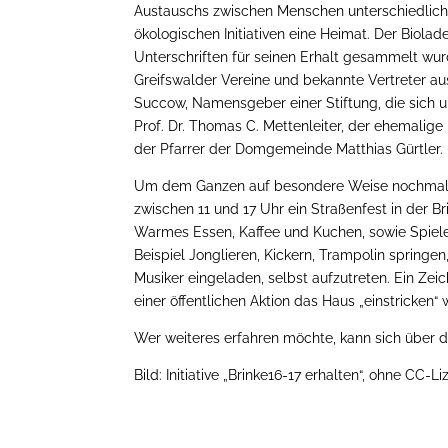
Austauschs zwischen Menschen unterschiedlichs
ökologischen Initiativen eine Heimat. Der Biolad
Unterschriften für seinen Erhalt gesammelt wu
Greifswalder Vereine und bekannte Vertreter aus
Succow, Namensgeber einer Stiftung, die sich um
Prof. Dr. Thomas C. Mettenleiter, der ehemali
der Pfarrer der Domgemeinde Matthias Gürtler.
Um dem Ganzen auf besondere Weise nochmals 
zwischen 11 und 17 Uhr ein Straßenfest in der Br
Warmes Essen, Kaffee und Kuchen, sowie Spiel
Beispiel Jonglieren, Kickern, Trampolin springe
Musiker eingeladen, selbst aufzutreten. Ein Zei
einer öffentlichen Aktion das Haus „einstricken
Wer weiteres erfahren möchte, kann sich über 
Bild: Initiative „Brinke16-17 erhalten“, ohne CC-Li