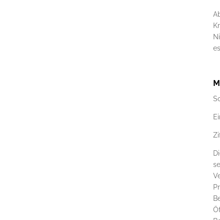
Ab
Kr
N
es
M
So
Ei
Zi
D
se
Ve
Pr
Be
Öf