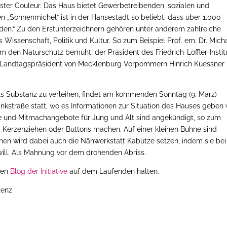
ter Couleur. Das Haus bietet Gewerbetreibenden, sozialen und
en „Sonnenmichel“ ist in der Hansestadt so beliebt, dass über 1.000
rden.“ Zu den Erstunterzeichnern gehören unter anderem zahlreiche
 Wissenschaft, Politik und Kultur. So zum Beispiel Prof. em. Dr. Mich
 den Naturschutz bemüht, der Präsident des Friedrich-Löffler-Instit
ge Landtagspräsident von Mecklenburg Vorpommern Hinrich Kuessner
Substanz zu verleihen, findet am kommenden Sonntag (9. März)
inkstraße statt, wo es Informationen zur Situation des Hauses geben 
e und Mitmachangebote für Jung und Alt sind angekündigt, so zum
n, Kerzenziehen oder Buttons machen. Auf einer kleinen Bühne sind
chen wird dabei auch die Nähwerkstatt Kabutze setzen, indem sie bei
“ will. Als Mahnung vor dem drohenden Abriss.
den
Blog der Initiative
auf dem Laufenden halten.
zenz