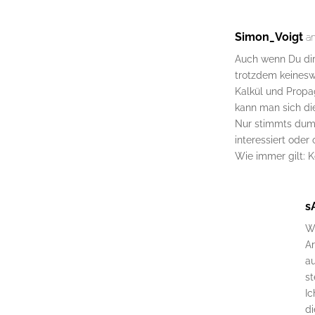
Simon_Voigt
a
Auch wenn Du dir 
trotzdem keineswe
Kalkül und Propag
kann man sich die
Nur stimmts dumm
interessiert oder 
Wie immer gilt: 
s
W
Ar
a
st
Ic
di