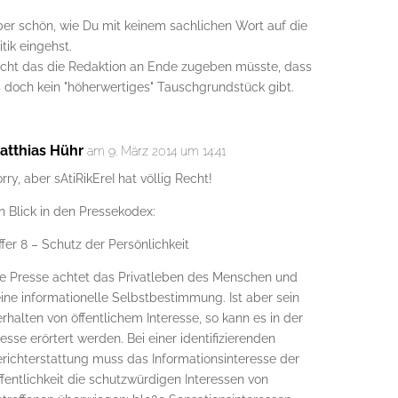
er schön, wie Du mit keinem sachlichen Wort auf die
itik eingehst.
icht das die Redaktion an Ende zugeben müsste, dass
 doch kein "höherwertiges" Tauschgrundstück gibt.
atthias Hühr
am 9. März 2014 um 14:41
rry, aber sAtiRikEreI hat völlig Recht!
n Blick in den Pressekodex:
ffer 8 – Schutz der Persönlichkeit
ie Presse achtet das Privatleben des Menschen und
ine informationelle Selbstbestimmung. Ist aber sein
rhalten von öffentlichem Interesse, so kann es in der
esse erörtert werden. Bei einer identifizierenden
richterstattung muss das Informationsinteresse der
fentlichkeit die schutzwürdigen Interessen von