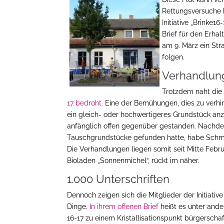
Rettungsversuche 
Initiative „Brinke1
Brief für den Erha
am 9. März ein Str
folgen.
Verhandlung
Trotzdem naht die 
17 bedroht
. Eine der Bemühungen, dies zu ver
ein gleich- oder hochwertigeres Grundstück a
anfänglich offen gegenüber gestanden. Nachdem
Tauschgrundstücke gefunden hatte, habe Schmid
Die Verhandlungen liegen somit seit Mitte Febru
Bioladen „Sonnenmichel“, rückt im näher.
1.000 Unterschriften
Dennoch zeigen sich die Mitglieder der Initiative 
Dinge.
In ihrem offenen Brief
heißt es unter ande
16-17 zu einem Kristallisationspunkt bürgerscha