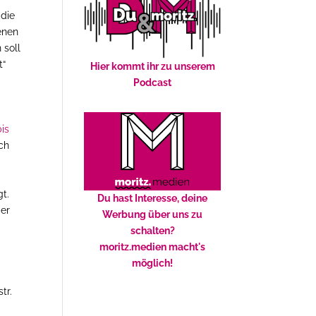
 die
fenen
 soll
t“
Hier kommt ihr zu unserem
Podcast
bis
ch
t.
Du hast Interesse, deine
der
Werbung über uns zu
schalten?
moritz.medien macht's
möglich!
tr.