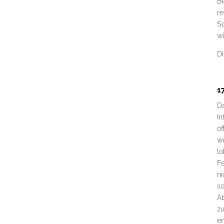
B
re
So
wi
Di
1
Da
In
of
w
lo
F
ni
so
A
z
e