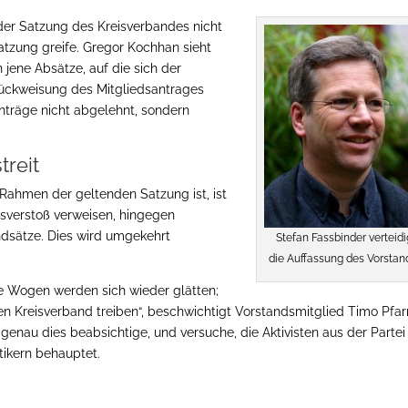
 der Satzung des Kreisverbandes nicht
atzung greife. Gregor Kochhan sieht
 jene Absätze, auf die sich der
urückweisung des Mitgliedsantrages
anträge nicht abgelehnt, sondern
treit
Rahmen der geltenden Satzung ist, ist
gsverstoß verweisen, hingegen
dsätze. Dies wird umgekehrt
Stefan Fassbinder verteidi
die Auffassung des Vorstan
Die Wogen werden sich wieder glätten;
en Kreisverband treiben“, beschwichtigt Vorstandsmitglied Timo Pfar
enau dies beabsichtige, und versuche, die Aktivisten aus der Partei
tikern behauptet.