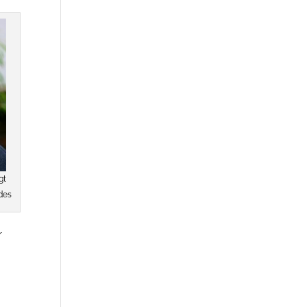
gt
des
r