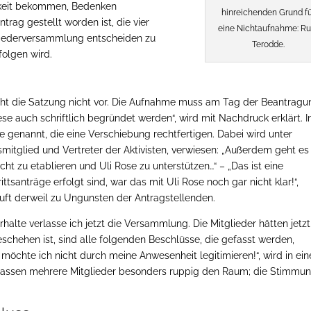
hkeit bekommen, Bedenken
hinreichenden Grund f
rag gestellt worden ist, die vier
eine Nichtaufnahme: Ru
gliederversammlung entscheiden zu
Terodde.
folgen wird.
eht die Satzung nicht vor. Die Aufnahme muss am Tag der Beantragu
se auch schriftlich begründet werden“, wird mit Nachdruck erklärt. I
genannt, die eine Verschiebung rechtfertigen. Dabei wird unter
itglied und Vertreter der Aktivisten, verwiesen: „Außerdem geht es
t zu etablieren und Uli Rose zu unterstützen…“ – „Das ist eine
ittsanträge erfolgt sind, war das mit Uli Rose noch gar nicht klar!“,
uft derweil zu Ungunsten der Antragstellenden.
alte verlasse ich jetzt die Versammlung. Die Mitglieder hätten jetzt
hehen ist, sind alle folgenden Beschlüsse, die gefasst werden,
 möchte ich nicht durch meine Anwesenheit legitimieren!“, wird in ein
verlassen mehrere Mitglieder besonders ruppig den Raum; die Stimmu
.