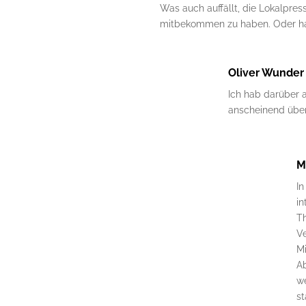
Was auch auffällt, die Lokalpre
mitbekommen zu haben. Oder ha
Oliver Wunder
Ich hab darüber 
anscheinend über
M
In
i
Th
V
Mi
Ab
w
st