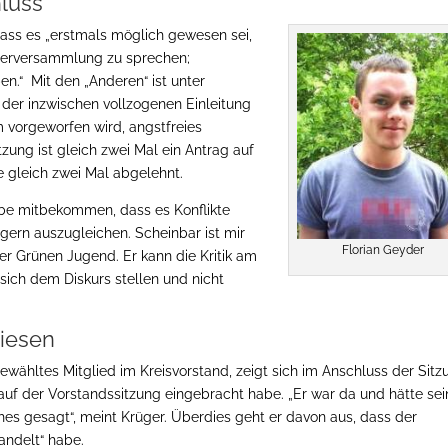
hluss
dass es „erstmals möglich gewesen sei,
ederversammlung zu sprechen;
.“ Mit den „Anderen“ ist unter
er inzwischen vollzogenen Einleitung
 vorgeworfen wird, angstfreies
tzung ist gleich zwei Mal ein Antrag auf
 gleich zwei Mal abgelehnt.
abe mitbekommen, dass es Konflikte
gern auszugleichen. Scheinbar ist mir
Florian Geyder
er Grünen Jugend. Er kann die Kritik am
 sich dem Diskurs stellen und nicht
wiesen
wähltes Mitglied im Kreisvorstand, zeigt sich im Anschluss der Sitz
uf der Vorstandssitzung eingebracht habe. „Er war da und hätte sei
hes gesagt“, meint Krüger. Überdies geht er davon aus, dass der
andelt“ habe.