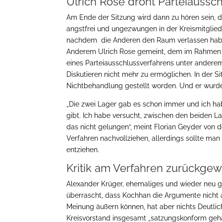
Ulrich Rose droht Parteiaussc
Am Ende der Sitzung wird dann zu hören sein, 
angstfrei und ungezwungen in der Kreismitgli
nachdem die Anderen den Raum verlassen haben
Anderem Ulrich Rose gemeint, dem im Rahmen d
eines Parteiausschlussverfahrens unter anderem
Diskutieren nicht mehr zu ermöglichen. In der Si
Nichtbehandlung gestellt worden. Und er wurde
„Die zwei Lager gab es schon immer und ich h
gibt. Ich habe versucht, zwischen den beiden La
das nicht gelungen“, meint Florian Geyder von d
Verfahren nachvollziehen, allerdings sollte man
entziehen.
Kritik am Verfahren zurückge
Alexander Krüger, ehemaliges und wieder neu ge
überrascht, dass Kochhan die Argumente nicht a
Meinung äußern können, hat aber nichts Deutlic
Kreisvorstand insgesamt „satzungskonform geh