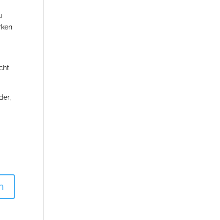
u
rken
cht
der,
n