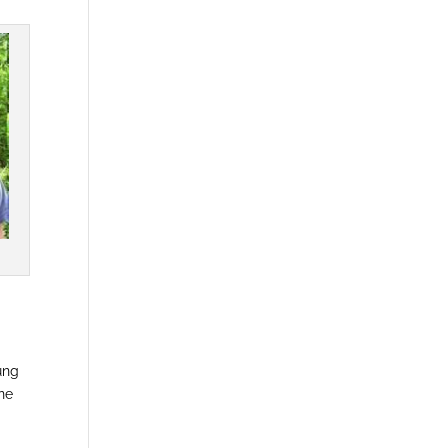
ung
ne