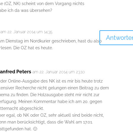
sse (OZ, NK) scheint von dem Vorgang nichts
be ich da was übersehen?
am 22. Januar 2014 um 14:35
Antworte
am Dienstag im Nordkurier geschrieben, hast du also
lesen. Die OZ hat es heute.
anfred Peters
am 22. Januar 2014 um 23:10
 der Online-Ausgabe des NK ist es mir bis heute trotz
ntensiver Recherche nicht gelungen einen Beitrag zu dem
ema zu finden. Die Holzausgabe steht mir nicht zur
erfügung. Meinen Kommentar habe ich am 20. gegen
tternacht abgeschickt.
er egal, ob NK oder OZ, sehr aktuell sind beide nicht,
enn man berücksichtigt, dass die Wahl am 17.01.
attgefunden hat. 🙁