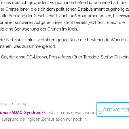
 eines deutlich geworden: Es gibt einen tiefen Graben innerhalb des
er Grenze jener, die sich dem politischen Establishment zugehörig z
n alle Bereiche der Gesellschaft, auch außerparlamentarisch, hineinwi
 einer schweren Aufgabe. Eines steht bereits jetzt fest: Bleibt die
tig eine Schwächung der Grünen im Kreis.
eitete Parteiausschlussverfahren gegen Rose die bestehende Wunde ni
zunähen, was zusammengehört.
ian Geyder ohne CC-Lizenz), Pressefotos (Ruth Terodde, Stefan Fassbin
 2014 um 00:04
Antworte
Grünen (ADAC-Syndrom?)
liest sich das etwas anders. 😉
a aufgrund der rigiden Zensur auch nur noch in