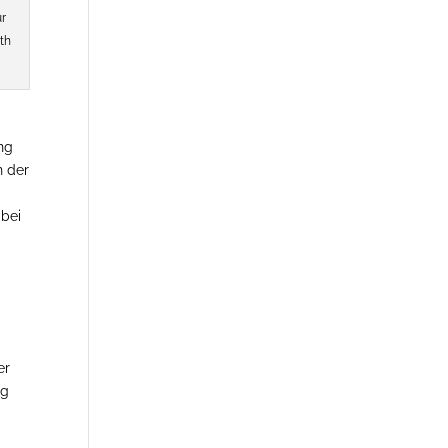
ür
th
ng
n der
 bei
er
ng