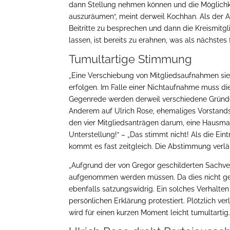
dann Stellung nehmen können und die Möglic
auszuräumen“, meint derweil Kochhan. Als der Ant
Beitritte zu besprechen und dann die Kreismit
lassen, ist bereits zu erahnen, was als nächstes 
Tumultartige Stimmung
„Eine Verschiebung von Mitgliedsaufnahmen si
erfolgen. Im Falle einer Nichtaufnahme muss die
Gegenrede werden derweil verschiedene Gründe 
Anderem auf Ulrich Rose, ehemaliges Vorstandsm
den vier Mitgliedsanträgen darum, eine Hausmach
Unterstellung!“ – „Das stimmt nicht! Als die Eintr
kommt es fast zeitgleich. Die Abstimmung verlä
„Aufgrund der von Gregor geschilderten Sachverh
aufgenommen werden müssen. Da dies nicht gesc
ebenfalls satzungswidrig. Ein solches Verhalten
persönlichen Erklärung protestiert. Plötzlich 
wird für einen kurzen Moment leicht tumultartig