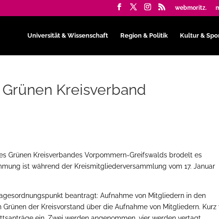
webmoritz.
m
Universität & Wissenschaft
Region & Politik
Kultur & Spo
et Grünen Kreisverband
s Grünen Kreisverbandes Vorpommern-Greifswalds brodelt es
timmung ist während der Kreismitgliederversammlung vom 17. Januar
 Tagesordnungspunkt beantragt: Aufnahme von Mitgliedern in den
n Grünen der Kreisvorstand über die Aufnahme von Mitgliedern. Kurz 
ttsanträge ein. Zwei werden angenommen, vier werden vertagt.