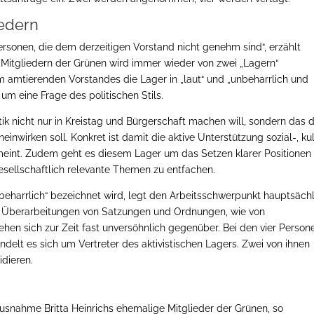
iedern
ersonen, die dem derzeitigen Vorstand nicht genehm sind“, erzählt
 Mitgliedern der Grünen wird immer wieder von zwei „Lagern“
m amtierenden Vorstandes die Lager in „laut“ und „unbeharrlich und
 um eine Frage des politischen Stils.
itik nicht nur in Kreistag und Bürgerschaft machen will, sondern das 
ineinwirken soll. Konkret ist damit die aktive Unterstützung sozial-, kul
 gemeint. Zudem geht es diesem Lager um das Setzen klarer Positionen
sellschaftlich relevante Themen zu entfachen.
unbeharrlich“ bezeichnet wird, legt den Arbeitsschwerpunkt hauptsäch
nd Überarbeitungen von Satzungen und Ordnungen, wie von
tehen sich zur Zeit fast unversöhnlich gegenüber. Bei den vier Person
delt es sich um Vertreter des aktivistischen Lagers. Zwei von ihnen
idieren.
usnahme Britta Heinrichs ehemalige Mitglieder der Grünen, so