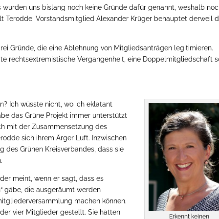
s wurden uns bislang noch keine Gründe dafür genannt, weshalb no
ählt Terodde; Vorstandsmitglied Alexander Krüger behauptet derweil 
rei Gründe, die eine Ablehnung von Mitgliedsanträgen legitimieren.
egte rechtsextremistische Vergangenheit, eine Doppelmitgliedschaft 
.
 Ich wüsste nicht, wo ich eklatant
abe das Grüne Projekt immer unterstützt
mich mit der Zusammensetzung des
erodde sich ihrem Ärger Luft. Inzwischen
ng des Grünen Kreisverbandes, dass sie
.
nder meint, wenn er sagt, dass es
“ gäbe, die ausgeräumt werden
smitgliederversammlung machen können.
r vier Mitglieder gestellt. Sie hätten
Erkennt keinen