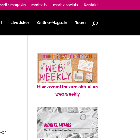
oritz.magazin
moritz.tv
moritz.socials
Kontakt
rt
Liveticker
Online-Magazin
Team
Hier kommt ihr zum aktuellen
web.weekly
vor