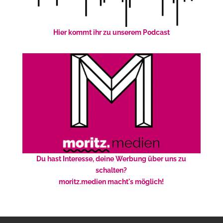
Hier kommt ihr zu unserem Podcast
Du hast Interesse, deine Werbung über uns zu
schalten?
moritz.medien macht's möglich!