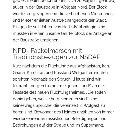
gab es Medienberichten des NDR zu Folge nirgendwo,
außer in der Baustraße in Wolgast Nord. Der Block
wurde leergezogen und die verbliebenen Mieterinnen
und Mieter erhielten Ausweichangebote der Stadt.
Einige, die seit Jahren von Hartz-IV abhängig sind,
mussten in einen unsanierten Teilblock der Anlage an
der Baustraße umziehen.
NPD- Fackelmarsch mit
Traditionsbezügen zur NSDAP
Kurz nachdem die Flüchtlinge aus Afghanistan, Iran,
Ghana, Kurdistan und Russland
Wolgast erreichten,
sprühten Neonazis den Spruch: „Heute sind wir
tolerant, morgen fremd im eigenen Land!“ an die
Fassade des neuen Flüchtlingsheimes. „Die sollen
dahin gehen, wo sie hergekommen sind“, sind
keineswegs Sprüche, die vereinzelt in Wolgast zu
hören sind. Bewohner des Heimes erzählen von immer
wiederkehrenden rassistischen Beleidigungen und
Bedrohungen auf der Straße und im Supermarkt.