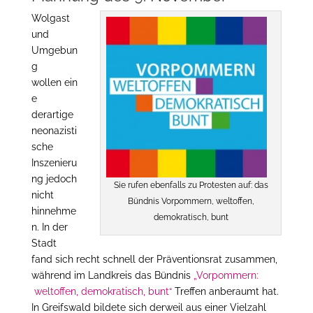
Wolgast
und
Umgebun
g
wollen ein
e
derartige
neonazisti
sche
Inszenieru
ng jedoch
Sie rufen ebenfalls zu Protesten auf: das
nicht
Bündnis Vorpommern, weltoffen,
hinnehme
demokratisch, bunt
n. In der
Stadt
fand sich recht schnell der Präventionsrat zusammen,
während im Landkreis das Bündnis
„Vorpommern:
weltoffen, demokratisch, bunt“
Treffen anberaumt hat.
In Greifswald bildete sich derweil aus einer Vielzahl