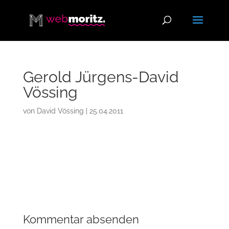
Gerold Jürgens-David
Vössing
von
David Vössing
|
25.04.2011
Kommentar absenden