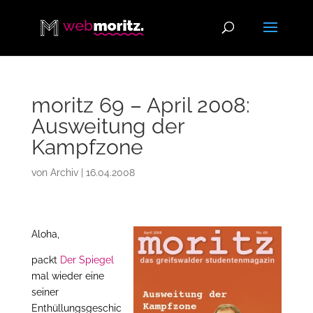
moritz 69 – April 2008:
Ausweitung der
Kampfzone
von
Archiv
|
16.04.2008
Aloha,
packt
Der Spiegel
mal wieder eine
seiner
Enthüllungsgeschic