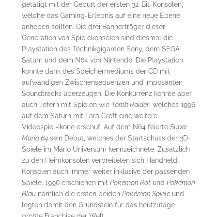
getätigt mit der Geburt der ersten 32-Bit-Konsolen,
welche das Gaming-Erlebnis auf eine neue Ebene
anheben sollten. Die drei Bannerträger dieser
Generation von Spielekonsolen sind diesmal die
Playstation des Technikgiganten Sony, dem SEGA
Saturn und dem N64 von Nintendo. Die Playstation
konnte dank des Speichermediums der CD mit
aufwändigen Zwischensequenzen und imposanten
Soundtracks überzeugen. Die Konkurrenz konnte aber
auch liefern mit Spielen wie
Tomb Raider
, welches 1996
auf dem Saturn mit Lara Croft eine weitere
Videospiel-Ikone erschuf. Auf dem N64 feierte
Super
Mario 64
sein Debut, welches der Startschuss der 3D-
Spiele im Mario Universum kennzeichnete. Zusätzlich
zu den Heimkonsolen verbreiteten sich Handheld-
Konsolen auch immer weiter inklusive der passenden
Spiele. 1996 erschienen mit
Pokémon Rot
und
Pokémon
Blau
nämlich die ersten beiden
Pokémon Spiele
und
legten damit den Grundstein für das heutzutage
größte Franchise der Welt.