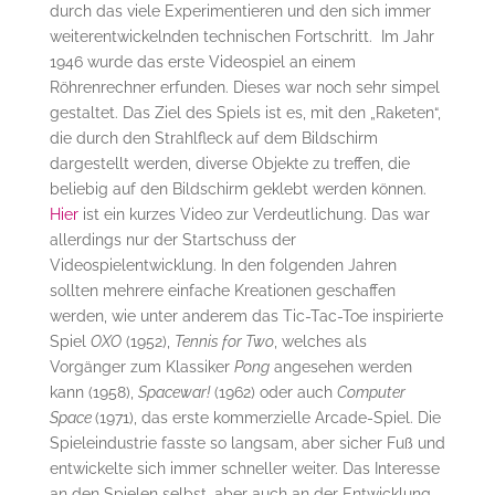
durch das viele Experimentieren und den sich immer
weiterentwickelnden technischen Fortschritt. Im Jahr
1946 wurde das erste Videospiel an einem
Röhrenrechner erfunden. Dieses war noch sehr simpel
gestaltet. Das Ziel des Spiels ist es, mit den „Raketen“,
die durch den Strahlfleck auf dem Bildschirm
dargestellt werden, diverse Objekte zu treffen, die
beliebig auf den Bildschirm geklebt werden können.
Hier
ist ein kurzes Video zur Verdeutlichung. Das war
allerdings nur der Startschuss der
Videospielentwicklung. In den folgenden Jahren
sollten mehrere einfache Kreationen geschaffen
werden, wie unter anderem das Tic-Tac-Toe inspirierte
Spiel
OXO
(1952),
Tennis for Two
, welches als
Vorgänger zum Klassiker
Pong
angesehen werden
kann (1958),
Spacewar!
(1962) oder auch
Computer
Space
(1971), das erste kommerzielle Arcade-Spiel. Die
Spieleindustrie fasste so langsam, aber sicher Fuß und
entwickelte sich immer schneller weiter. Das Interesse
an den Spielen selbst, aber auch an der Entwicklung