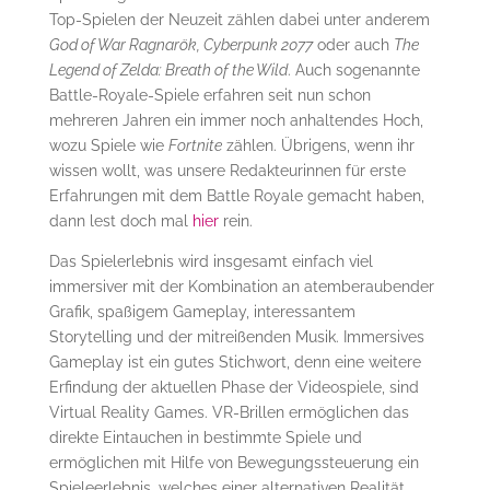
Top-Spielen der Neuzeit zählen dabei unter anderem
God of War Ragnarök, Cyberpunk 2077
oder auch
The
Legend of Zelda: Breath of the Wild
. Auch sogenannte
Battle-Royale-Spiele erfahren seit nun schon
mehreren Jahren ein immer noch anhaltendes Hoch,
wozu Spiele wie
Fortnite
zählen. Übrigens, wenn ihr
wissen wollt, was unsere Redakteurinnen für erste
Erfahrungen mit dem Battle Royale gemacht haben,
dann lest doch mal
hier
rein.
Das Spielerlebnis wird insgesamt einfach viel
immersiver mit der Kombination an atemberaubender
Grafik, spaßigem Gameplay, interessantem
Storytelling und der mitreißenden Musik. Immersives
Gameplay ist ein gutes Stichwort, denn eine weitere
Erfindung der aktuellen Phase der Videospiele, sind
Virtual Reality Games. VR-Brillen ermöglichen das
direkte Eintauchen in bestimmte Spiele und
ermöglichen mit Hilfe von Bewegungssteuerung ein
Spieleerlebnis, welches einer alternativen Realität