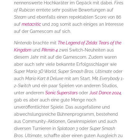
nennenswerte Hochkaräter im Gepäck mit dabei.
Fires
of Rubicon
erntete sehr positive Bewertungen auf
Steam
und ebenfalls einen repektablen Score von 86
auf
metacritic
und zog somit auch einiges an Interesse
auf der Gamescom auf sich.
Nintendo
brachte mit
The Legend of Zelda: Tears of the
Kingdom
und
Pikmin 4
zwei Switch-Neuheiten aus
diesem Jahr mit auf die Gamescom. Zudem waren
aber auch sehr viele bekannte Erfolgsschlager wie
Super Mario 3D World
,
Super Smash Bros. Ultimate
oder
auch
Mario Kart 8 Deluxe
mit am Start. Mit
Everybody 1-
2-Switch
und ein paar Spielen von anderen Studios,
unter anderem
Sonic Superstars
oder
Just Dance 2024
,
gab es aber auch eine gute Menge noch
unveröffentlichter Spiele. Das ausgefallene und
abwechslungsreiche Bühnenprogramm, bestehend
aus Community-Aktionen, Gewinnspielen und auch
diversen Turnieren in
Splatoon 3
oder
Super Smash
Bros. Ultimate
, schaffte aber einen guten Ausgleich zu