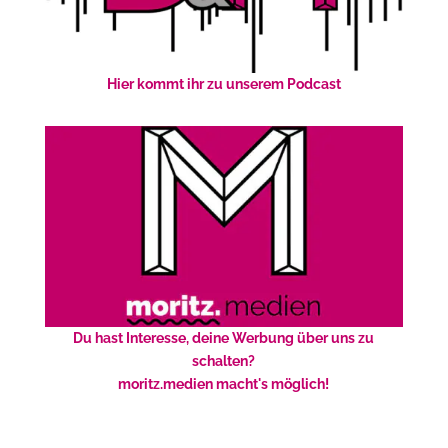
Hier kommt ihr zu unserem Podcast
Du hast Interesse, deine Werbung über uns zu
schalten?
moritz.medien macht's möglich!