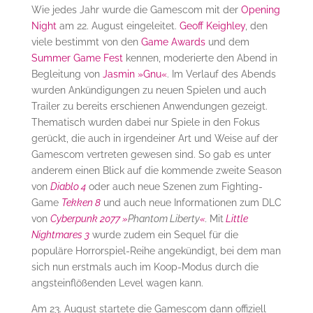
Wie jedes Jahr wurde die Gamescom mit der
Opening
Night
am 22. August eingeleitet.
Geoff Keighley
, den
viele bestimmt von den
Game Awards
und dem
Summer Game Fest
kennen, moderierte den Abend in
Begleitung von
Jasmin »Gnu«
. Im Verlauf des Abends
wurden Ankündigungen zu neuen Spielen und auch
Trailer zu bereits erschienen Anwendungen gezeigt.
Thematisch wurden dabei nur Spiele in den Fokus
gerückt, die auch in irgendeiner Art und Weise auf der
Gamescom vertreten gewesen sind. So gab es unter
anderem einen Blick auf die kommende zweite Season
von
Diablo 4
oder auch neue Szenen zum Fighting-
Game
Tekken 8
und auch neue Informationen zum DLC
von
Cyberpunk 2077
»
Phantom Liberty
«
.
Mit
Little
Nightmares 3
wurde zudem ein Sequel für die
populäre Horrorspiel-Reihe angekündigt, bei dem man
sich nun erstmals auch im Koop-Modus durch die
angsteinflößenden Level wagen kann.
Am 23. August startete die Gamescom dann offiziell