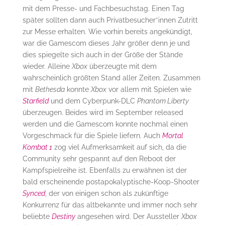
mit dem Presse- und Fachbesuchstag. Einen Tag
später sollten dann auch Privatbesucher*innen Zutritt
zur Messe erhalten. Wie vorhin bereits angekündigt,
war die Gamescom dieses Jahr größer denn je und
dies spiegelte sich auch in der Größe der Stände
wieder. Alleine
Xbox
überzeugte mit dem
wahrscheinlich größten Stand aller Zeiten. Zusammen
mit
Bethesda
konnte
Xbox
vor allem mit Spielen wie
Starfield
und dem Cyberpunk-DLC
Phantom Liberty
überzeugen. Beides wird im September released
werden und die Gamescom konnte nochmal einen
Vorgeschmack für die Spiele liefern. Auch
Mortal
Kombat 1
zog viel Aufmerksamkeit auf sich, da die
Community sehr gespannt auf den Reboot der
Kampfspielreihe ist. Ebenfalls zu erwähnen ist der
bald erscheinende postapokalyptische-Koop-Shooter
Synced
, der von einigen schon als zukünftige
Konkurrenz für das altbekannte und immer noch sehr
beliebte
Destiny
angesehen wird. Der Aussteller
Xbox