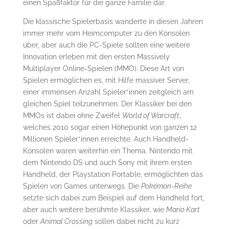
einen Spaßfaktor für die ganze Familie dar.
Die klassische Spielerbasis wanderte in diesen Jahren
immer mehr vom Heimcomputer zu den Konsolen
über, aber auch die PC-Spiele sollten eine weitere
Innovation erleben mit den ersten Massively
Multiplayer Online-Spielen (MMO). Diese Art von
Spielen ermöglichen es, mit Hilfe massiver Server,
einer immensen Anzahl Spieler*innen zeitgleich am
gleichen Spiel teilzunehmen. Der Klassiker bei den
MMOs ist dabei ohne Zweifel
World of Warcraft
,
welches 2010 sogar einen Höhepunkt von ganzen 12
Millionen Spieler*innen erreichte. Auch Handheld-
Konsolen waren weiterhin ein Thema. Nintendo mit
dem Nintendo DS und auch Sony mit ihrem ersten
Handheld, der Playstation Portable, ermöglichten das
Spielen von Games unterwegs. Die
Pokémon-Reihe
setzte sich dabei zum Beispiel auf dem Handheld fort,
aber auch weitere berühmte Klassiker, wie
Mario Kart
oder
Animal Crossing
sollen dabei nicht zu kurz