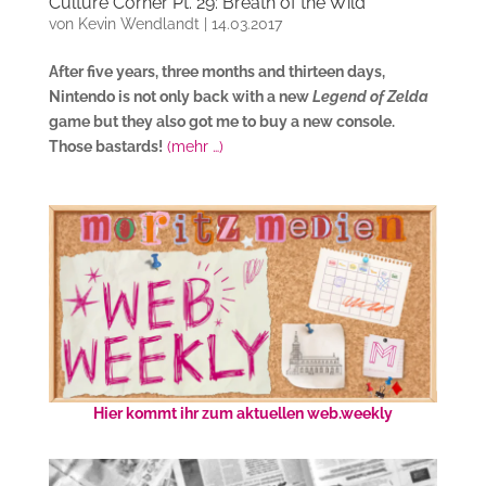
Culture Corner Pt. 29: Breath of the Wild
von
Kevin Wendlandt
|
14.03.2017
After five years, three months and thirteen days,
Nintendo is not only back with a new
Legend of Zelda
game but they also got me to buy a new console.
Those bastards!
(mehr …)
Hier kommt ihr zum aktuellen web.weekly