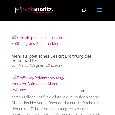
Mehr als poetisches Design: Eröffnung des
Polenmarktes
von
Marco Wagner
|
16.11.2013
„Wir
entschuldigen uns für die intellektuell aufgeblasene
Diskussion hier vorne. Doch das ist nur die Rache für
den ersten Teil der Veranstaltung“, witzelt der
polnische Lyriker Tadeusz Dąbrowski völlig unerwartet