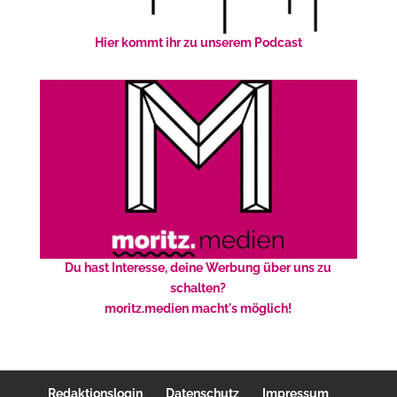
Hier kommt ihr zu unserem Podcast
Du hast Interesse, deine Werbung über uns zu
schalten?
moritz.medien macht's möglich!
Redaktionslogin
Datenschutz
Impressum