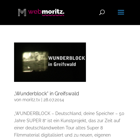
„Wunderblock“ in Greifswald
von
moritz.tv
|
28.07.2014
„WUNDERBLOCK – Deutschland, deine Speicher – 50
Jahre SUPER 8“ ist ein Kunstprojekt, das zur Zeit auf
einer deutschlandweiten Tour altes Super 8
Filmmaterial digitalisiert und zu neuen, eigenen