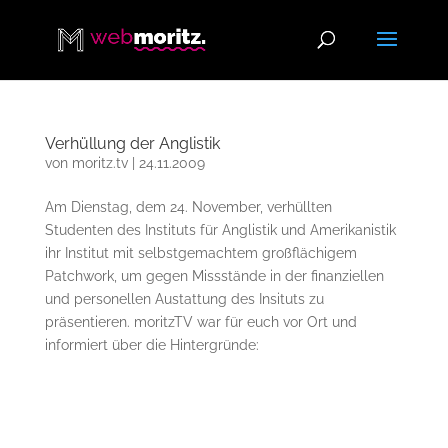
Verhüllung der Anglistik
von
moritz.tv
|
24.11.2009
Am Dienstag, dem 24. November, verhüllten
Studenten des Instituts für Anglistik und Amerikanistik
ihr Institut mit selbstgemachtem großflächigem
Patchwork, um gegen Missstände in der finanziellen
und personellen Austattung des Insituts zu
präsentieren. moritzTV war für euch vor Ort und
informiert über die Hintergründe: