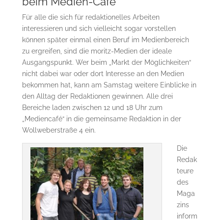
beim Medien-Café
Für alle die sich für redaktionelles Arbeiten
interessieren und sich vielleicht sogar vorstellen
können später einmal einen Beruf im Medienbereich
zu ergreifen, sind die moritz-Medien der ideale
Ausgangspunkt. Wer beim „Markt der Möglichkeiten“
nicht dabei war oder dort Interesse an den Medien
bekommen hat, kann am Samstag weitere Einblicke in
den Alltag der Redaktionen gewinnen. Alle drei
Bereiche laden zwischen 12 und 18 Uhr zum
„Mediencafé“ in die gemeinsame Redaktion in der
Wollweberstraße 4 ein.
Die
Redak
teure
des
Maga
zins
inform