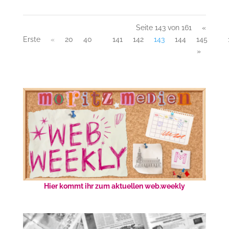
Seite 143 von 161
«
Erste
«
20
40
141
142
143
144
145
»
Hier kommt ihr zum aktuellen web.weekly