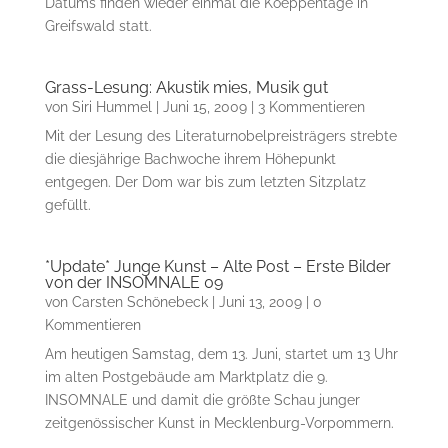
Datums finden wieder einmal die Koeppentage in
Greifswald statt.
Grass-Lesung: Akustik mies, Musik gut
von
Siri Hummel
|
Juni 15, 2009
| 3 Kommentieren
Mit der Lesung des Literaturnobelpreisträgers strebte
die diesjährige Bachwoche ihrem Höhepunkt
entgegen. Der Dom war bis zum letzten Sitzplatz
gefüllt.
*Update* Junge Kunst – Alte Post – Erste Bilder
von der INSOMNALE 09
von
Carsten Schönebeck
|
Juni 13, 2009
| 0
Kommentieren
Am heutigen Samstag, dem 13. Juni, startet um 13 Uhr
im alten Postgebäude am Marktplatz die 9.
INSOMNALE und damit die größte Schau junger
zeitgenössischer Kunst in Mecklenburg-Vorpommern.