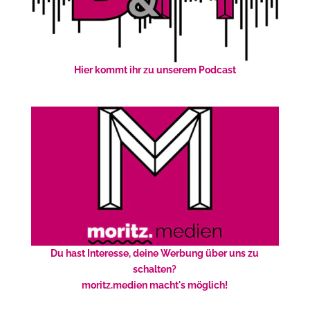
Hier kommt ihr zu unserem Podcast
Du hast Interesse, deine Werbung über uns zu
schalten?
moritz.medien macht's möglich!