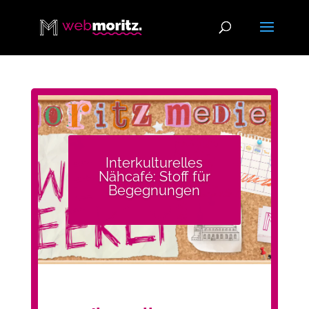
Interkulturelles
Nähcafé: Stoff für
Begegnungen