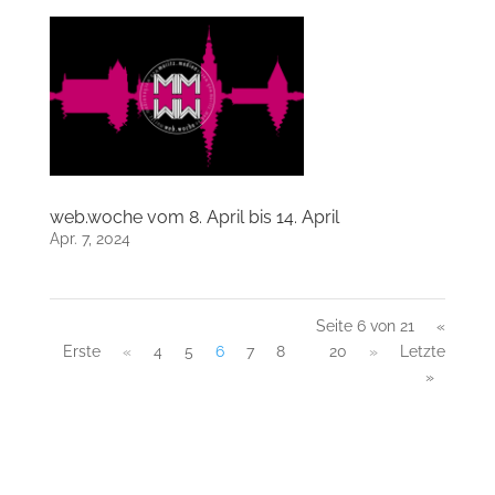
web.woche vom 8. April bis 14. April
Apr. 7, 2024
Seite 6 von 21
«
Erste
«
4
5
6
7
8
20
»
Letzte
»