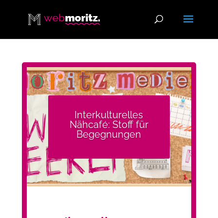
Interkulturelles
Nähcafé: Stoff für
Begegnungen