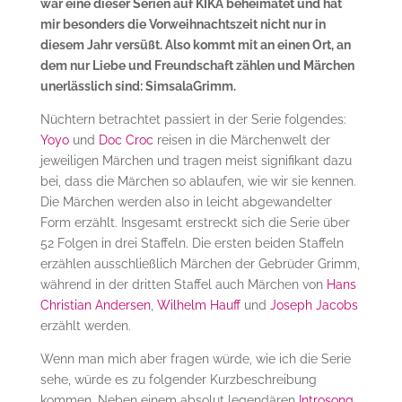
war eine dieser Serien auf KIKA beheimatet und hat
mir besonders die Vorweihnachtszeit nicht nur in
diesem Jahr versüßt. Also kommt mit an einen Ort, an
dem nur Liebe und Freundschaft zählen und Märchen
unerlässlich sind: SimsalaGrimm.
Nüchtern betrachtet passiert in der Serie folgendes:
Yoyo
und
Doc Croc
reisen in die Märchenwelt der
jeweiligen Märchen und tragen meist signifikant dazu
bei, dass die Märchen so ablaufen, wie wir sie kennen.
Die Märchen werden also in leicht abgewandelter
Form erzählt. Insgesamt erstreckt sich die Serie über
52 Folgen in drei Staffeln. Die ersten beiden Staffeln
erzählen ausschließlich Märchen der Gebrüder Grimm,
während in der dritten Staffel auch Märchen von
Hans
Christian Andersen
,
Wilhelm
Hauff
und
Joseph
Jacobs
erzählt werden.
Wenn man mich aber fragen würde, wie ich die Serie
sehe, würde es zu folgender Kurzbeschreibung
kommen. Neben einem absolut legendären
Introsong
,