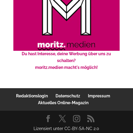
Du hast Interesse, deine Werbung über uns zu
schalten?
moritz.medien macht's möglich!
Redaktionslogin
Datenschutz
Impressum
Aktuelles Online-Magazin
Lizensiert unter CC-BY-SA-NC 2.0