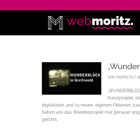
„Wunderb
von
moritz.tv
|
2
„WUNDERBLOCK –
Kunstprojekt, d
digitalisiert und zu neuen, eigenen Fiktionen zu
haben uns das Wanderprojekt mal genauer anges
geführt.