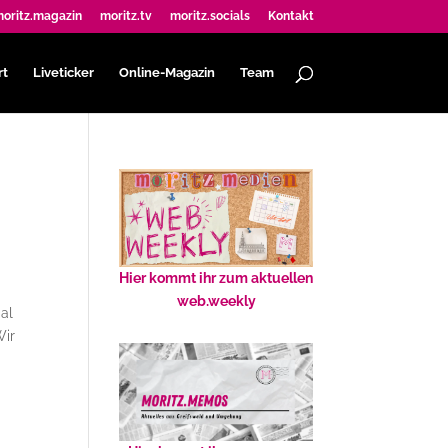
oritz.magazin
moritz.tv
moritz.socials
Kontakt
rt
Liveticker
Online-Magazin
Team
Hier kommt ihr zum aktuellen
web.weekly
ial
Wir