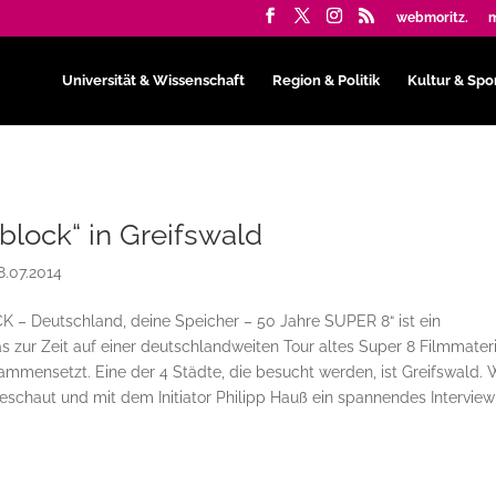
webmoritz.
m
Universität & Wissenschaft
Region & Politik
Kultur & Spo
lock“ in Greifswald
8.07.2014
 Deutschland, deine Speicher – 50 Jahre SUPER 8“ ist ein
as zur Zeit auf einer deutschlandweiten Tour altes Super 8 Filmmater
sammensetzt. Eine der 4 Städte, die besucht werden, ist Greifswald. 
chaut und mit dem Initiator Philipp Hauß ein spannendes Interview