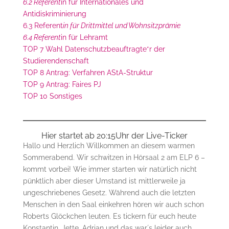
6.2 Referent
in für Internationales und
Antidiskriminierung
6.3 Referent
in für Drittmittel und Wohnsitzprämie
6.4 Referent
in für Lehramt
TOP 7 Wahl Datenschutzbeauftragte*r der
Studierendenschaft
TOP 8 Antrag: Verfahren AStA-Struktur
TOP 9 Antrag: Faires PJ
TOP 10 Sonstiges
Hier startet ab 20:15Uhr der Live-Ticker
Hallo und Herzlich Willkommen an diesem warmen
Sommerabend. Wir schwitzen in Hörsaal 2 am ELP 6 –
kommt vorbei! Wie immer starten wir natürlich nicht
pünktlich aber dieser Umstand ist mittlerweile ja
ungeschriebenes Gesetz. Während auch die letzten
Menschen in den Saal einkehren hören wir auch schon
Roberts Glöckchen leuten. Es tickern für euch heute
Konstantin, Jette, Adrian und das war´s leider auch