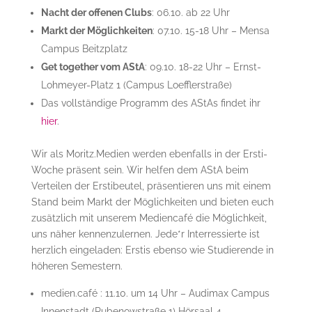
Nacht der offenen Clubs
: 06.10. ab 22 Uhr
Markt der Möglichkeiten
: 07.10. 15-18 Uhr – Mensa
Campus Beitzplatz
Get together vom AStA
: 09.10. 18-22 Uhr – Ernst-
Lohmeyer-Platz 1 (Campus Loefflerstraße)
Das vollständige Programm des AStAs findet ihr
hier
.
Wir als Moritz.Medien werden ebenfalls in der Ersti-
Woche präsent sein. Wir helfen dem AStA beim
Verteilen der Erstibeutel, präsentieren uns mit einem
Stand beim Markt der Möglichkeiten und bieten euch
zusätzlich mit unserem Mediencafé die Möglichkeit,
uns näher kennenzulernen. Jede*r Interressierte ist
herzlich eingeladen: Erstis ebenso wie Studierende in
höheren Semestern.
medien.café : 11.10. um 14 Uhr – Audimax Campus
Innenstadt (Rubenowstraße 1) Hörsaal 4