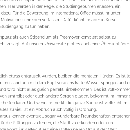
n. Hier werden in der Regel die Studiengebühren erlassen, ein
 dazu. Für die Bewerbung im International Office müsst ihr unter
Motivationsschreiben verfassen. Dafür könnt ihr aber in Kurse
 Studiengang zu tun haben.
ienplatz als auch Stipendium als Freemover komplett selbst zu
cht zusagt. Auf unserer Uniwebsite gibt es auch eine Übersicht über
lich etwas entgruselt wurden, bleiben die mentalen Hürden. Es ist le
an muss einfach mit dem Kopf voran ins kalte Wasser springen und e
und wird nicht alles gleich perfekt hinbekommen. Das ist vollkomme
mweh umtreibt oder euch andere Sorgen plagen, bekommt ihr immer 
erhelfen kann. Und wenn ihr merkt, die ganze Sache ist vielleicht im
les zu viel, ist ein Abbruch auch völlig in Ordnung.
 Daraus können eventuell sogar wunderbare Freundschaften entstehen
r die Prüfungen zu lernen, die Stadt zu erkunden oder eure
e könnt ihr vielleicht auf einen tollen neuen Ort auf der Welt