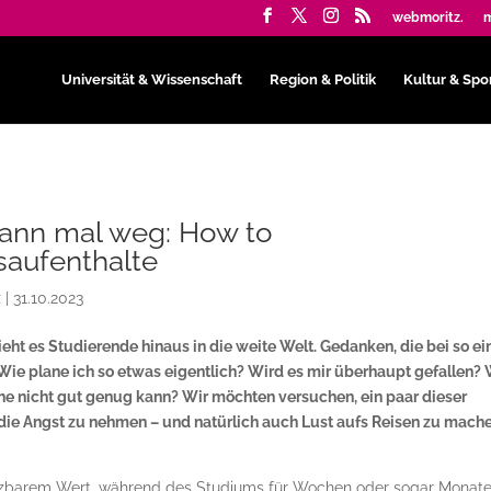
webmoritz.
m
Universität & Wissenschaft
Region & Politik
Kultur & Spo
dann mal weg: How to
saufenthalte
z
|
31.10.2023
eht es Studierende hinaus in die weite Welt. Gedanken, die bei so e
ie plane ich so etwas eigentlich? Wird es mir überhaupt gefallen? 
he nicht gut genug kann? Wir möchten versuchen, ein paar dieser
die Angst zu nehmen – und natürlich auch Lust aufs Reisen zu mache
hätzbarem Wert, während des Studiums für Wochen oder sogar Monate