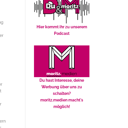
ng
Hier kommt ihr zu unserem
Podcast
er
Du hast Interesse, deine
er
Werbung über uns zu
t
schalten?
moritz.medien macht's
r
möglich!
dern
s