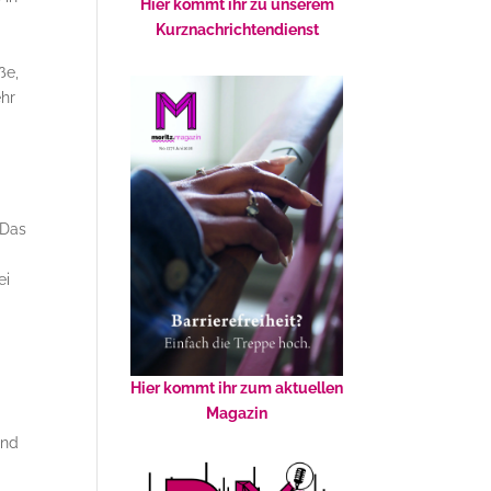
Hier kommt ihr zu unserem
Kurznachrichtendienst
ße,
ehr
Das
ei
Hier kommt ihr zum aktuellen
Magazin
und