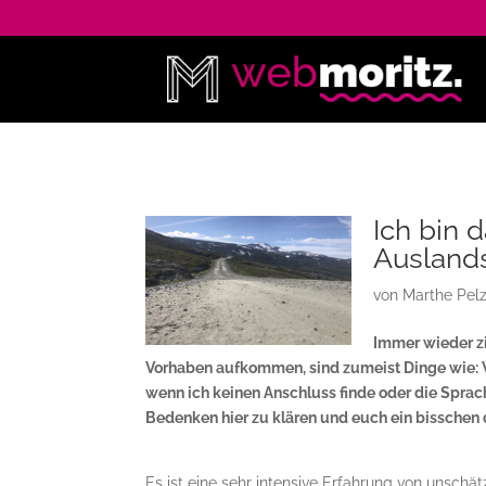
Ich bin 
Ausland
von
Marthe Pel
Immer wieder zi
Vorhaben aufkommen, sind zumeist Dinge wie: W
wenn ich keinen Anschluss finde oder die Sprac
Bedenken hier zu klären und euch ein bisschen 
Es ist eine sehr intensive Erfahrung von unsc