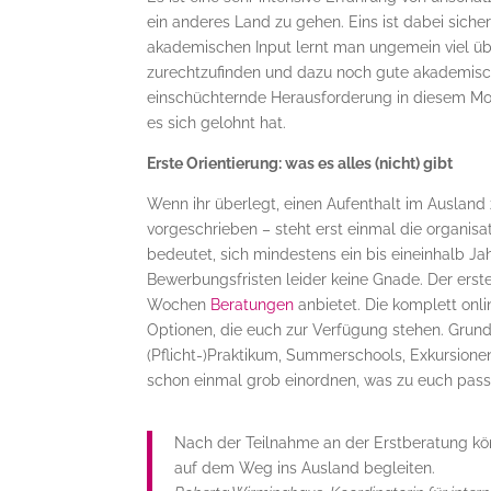
ein anderes Land zu gehen. Eins ist dabei sicher
akademischen Input lernt man ungemein viel übe
zurechtzufinden und dazu noch gute akademische 
einschüchternde Herausforderung in diesem Mom
es sich gelohnt hat.
Erste Orientierung: was es alles (nicht) gibt
Wenn ihr überlegt, einen Aufenthalt im Ausland
vorgeschrieben – steht erst einmal die organisa
bedeutet, sich mindestens ein bis eineinhalb J
Bewerbungsfristen leider keine Gnade. Der erste 
Wochen
Beratungen
anbietet. Die komplett onli
Optionen, die euch zur Verfügung stehen. Grund
(Pflicht-)Praktikum, Summerschools, Exkursione
schon einmal grob einordnen, was zu euch pass
Nach der Teilnahme an der Erstberatung kön
auf dem Weg ins Ausland begleiten.