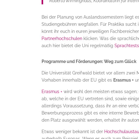
Roberta Wirminghaus, Koordinatorin für inter
Bei der Planung von Auslandssemestern liegt es 
Studiengebühren wegfallen. Für Praktika sucht
könnt ihr euch in euren jeweiligen Fachbereich
Partnerhochschulen
klicken. Was die sprachlich
auch hier bietet die Uni regelmäßig
Sprachtest
Programme und Förderungen: Weg zum Glück
Die Universität Greifwald bietet vor allem zwei
Vorhaben innerhalb der EU gibt es
Erasmus +
un
Erasmus +
wird wohl den meisten etwas sagen; 
ab, welche in der EU vertreten sind, sowie einig
allerdings Voraussetzung, dass ihr an eine verb
Bewerbungsprozess gibt es eine interne Bewerbu
den Platz ausgewählt werden, erhaltet ihr autom
Etwas weniger bekannt ist der
Hochschulausta
außerhalb Europas. Wenn es euch zum Beispiel na