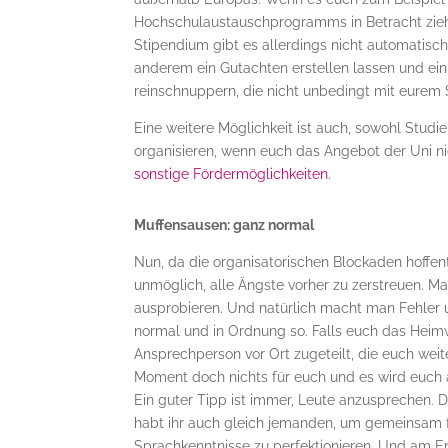
Hochschulaustauschprogramms in Betracht ziehe
Stipendium gibt es allerdings nicht automatisch
anderem ein Gutachten erstellen lassen und ein 
reinschnuppern, die nicht unbedingt mit eurem
Eine weitere Möglichkeit ist auch, sowohl Stud
organisieren, wenn euch das Angebot der Uni ni
sonstige Fördermöglichkeiten
.
Muffensausen: ganz normal
Nun, da die organisatorischen Blockaden hoffent
unmöglich, alle Ängste vorher zu zerstreuen. M
ausprobieren. Und natürlich macht man Fehler 
normal und in Ordnung so. Falls euch das Hei
Ansprechperson vor Ort zugeteilt, die euch weit
Moment doch nichts für euch und es wird euch al
Ein guter Tipp ist immer, Leute anzusprechen.
habt ihr auch gleich jemanden, um gemeinsam fü
Sprachkenntnisse zu perfektionieren. Und am End