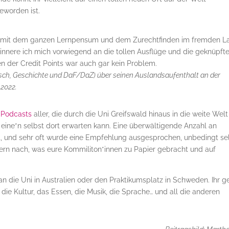
eworden ist.
n mit dem ganzen Lernpensum und dem Zurechtfinden im fremden L
nnere ich mich vorwiegend an die tollen Ausflüge und die geknüpft
 der Credit Points war auch gar kein Problem.
ch, Geschichte und DaF/DaZ) über seinen Auslandsaufenthalt an der
 2022.
d
Podcasts
aller, die durch die Uni Greifswald hinaus in die weite Welt
 eine*n selbst dort erwarten kann. Eine überwältigende Anzahl an
st, und sehr oft wurde eine Empfehlung ausgesprochen, unbedingt se
gern nach, was eure Kommiliton*innen zu Papier gebracht und auf
s an die Uni in Australien oder den Praktikumsplatz in Schweden. Ihr g
ie Kultur, das Essen, die Musik, die Sprache… und all die anderen