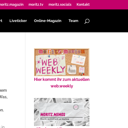
oritz.magazin
moritz.tv
moritz.socials
Kontakt
rt
Liveticker
Online-Magazin
Team
Hier kommt ihr zum aktuellen
web.weekly
inem
Was,
n.
 in