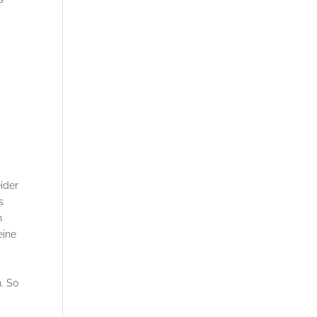
ider
s
n
eine
. So