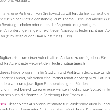
nationalen Austausch
nahe, eine Partneruni von Greifswald zu wählen, da hier zumeist die
 ihr euch einen Platz eigenständig. Zum Thema Kurse und Anerkennu
en Beratung einholen oder durch die Angebote der jeweiligen
en Anforderungen angeht, reicht euer Abizeugnis leider nicht aus. Ab
s
an (zum Beispiel den DAAD-Test für 25 Euro).
 Möglichkeiten, um einen Aufenthalt im Ausland zu ermöglichen: Für
d für Aufenthalte weltweit den
Hochschulaustausch
.
dieses Förderprogramm für Studium und Praktikum deckt alle Länd
e andere Länder, mit denen eine Partnerschaft gepflegt wird. Dafür is
ündete Uni eures jeweiligen Fachbereichs geht. Für den
ng im Fachbereich zu eurer auserwählten Hochschule. Solltet ihr fü
atisch auch die finanzielle Förderung über Erasmus +.
usch
. Dieser bietet Auslandsaufenthalte für Studierende auch in Län
ch Korea, Japan oder Australien zieht, könnt ihr die Partnerunis de