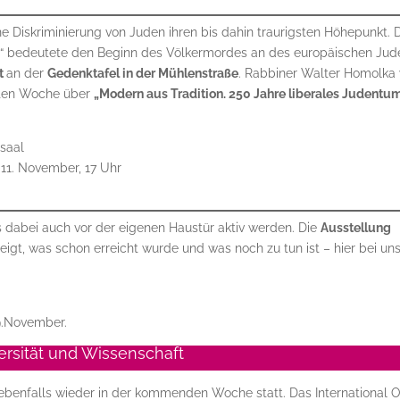
 Diskriminierung von Juden ihren bis dahin traurigsten Höhepunkt. 
t“ bedeutete den Beginn des Völkermordes an des europäischen Jud
t
an der
Gedenktafel in der Mühlenstraße
. Rabbiner Walter Homolka 
sten Woche über
„Modern aus Tradition. 250 Jahre liberales Judentu
saal
11. November, 17 Uhr
 dabei auch vor der eigenen Haustür aktiv werden. Die
Ausstellung
eigt, was schon erreicht wurde und was noch zu tun ist – hier bei uns
9.November.
ersität und Wissenschaft
ebenfalls wieder in der kommenden Woche statt. Das International O