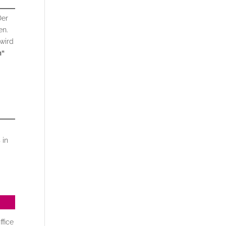
Der
en.
wird
m“
 in
ffice