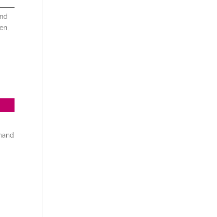
und
en,
nhand