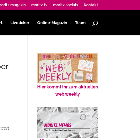
oritz.magazin
moritz.tv
moritz.socials
Kontakt
rt
Liveticker
Online-Magazin
Team
ber
Hier kommt ihr zum aktuellen
web.weekly
r
i
kwort