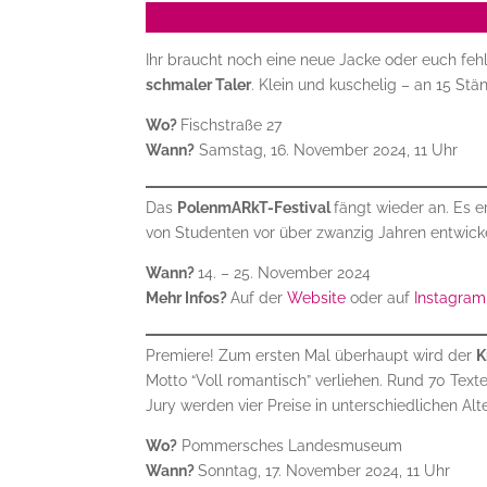
Ihr braucht noch eine neue Jacke oder euch feh
schmaler Taler
. Klein und kuschelig – an 15 St
Wo?
Fischstraße 27
Wann?
Samstag, 16. November 2024, 11 Uhr
Das
PolenmARkT-Festival
fängt wieder an. Es e
von Studenten vor über zwanzig Jahren entwicke
Wann?
14. – 25. November 2024
Mehr Infos?
Auf der
Website
oder auf
Instagram
Premiere! Zum ersten Mal überhaupt wird der
K
Motto “Voll romantisch” verliehen. Rund 70 Text
Jury werden vier Preise in unterschiedlichen Al
Wo?
Pommersches Landesmuseum
Wann?
Sonntag, 17. November 2024, 11 Uhr