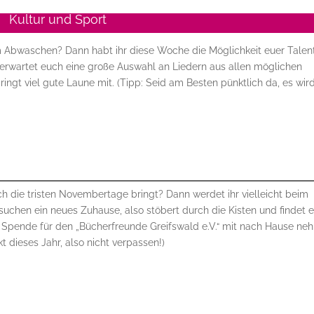
Kultur und Sport
im Abwaschen? Dann habt ihr diese Woche die Möglichkeit euer Talen
 erwartet euch eine große Auswahl an Liedern aus allen möglichen
ngt viel gute Laune mit. (Tipp: Seid am Besten pünktlich da, es wird
ch die tristen Novembertage bringt? Dann werdet ihr vielleicht beim
 suchen ein neues Zuhause, also stöbert durch die Kisten und findet 
e Spende für den „Bücherfreunde Greifswald e.V.“ mit nach Hause n
t dieses Jahr, also nicht verpassen!)