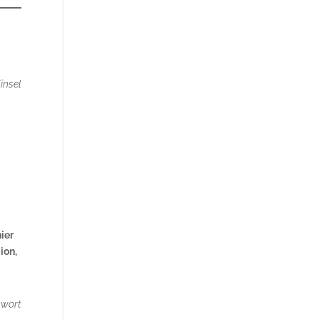
insel
ier
ion,
kwort