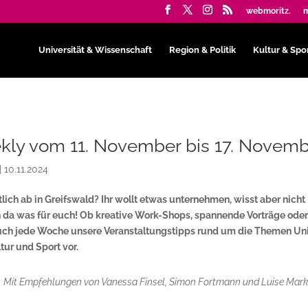
webmoritz.
m
Universität & Wissenschaft
Region & Politik
Kultur & Spo
kly vom 11. November bis 17. Novem
|
10.11.2024
lich ab in Greifswald? Ihr wollt etwas unternehmen, wisst aber nicht
 da was für euch! Ob kreative Work-Shops, spannende Vorträge ode
r euch jede Woche unsere Veranstaltungstipps rund um die Themen Un
tur und Sport vor.
Mit Empfehlungen von Vanessa Finsel, Simon Fortmann und Luise Mar