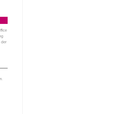
ffice
ng
n der
n.
a