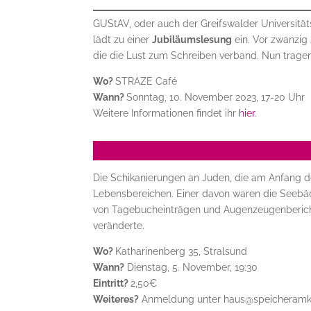
GUStAV, oder auch der Greifswalder Universität
lädt zu einer
Jubiläumslesung
ein. Vor zwanzig
die die Lust zum Schreiben verband. Nun tragen
Wo?
STRAZE Café
Wann?
Sonntag, 10. November 2023, 17-20 Uhr
Weitere Informationen findet ihr
hier
.
Die Schikanierungen an Juden, die am Anfang de
Lebensbereichen. Einer davon waren die Seebäde
von Tagebucheinträgen und Augenzeugenbericht
veränderte.
Wo?
Katharinenberg 35, Stralsund
Wann?
Dienstag, 5. November, 19:30
Eintritt?
2,50€
Weiteres?
Anmeldung unter haus@speicheramk