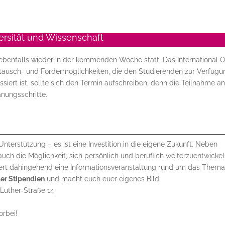
ersität und Wissenschaft
ebenfalls wieder in der kommenden Woche statt. Das International O
stausch- und Fördermöglichkeiten, die den Studierenden zur Verfügu
siert ist, sollte sich den Termin aufschreiben, denn die Teilnahme a
anungsschritte.
 Unterstützung – es ist eine Investition in die eigene Zukunft. Neben
auch die Möglichkeit, sich persönlich und beruflich weiterzuentwickel
iert dahingehend eine Informationsveranstaltung rund um das Them
er Stipendien
und macht euch euer eigenes Bild.
Luther-Straße 14
orbei!