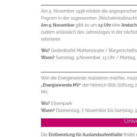
Am 9. November 1938 erlebte die angesprochene
Pogrom in der sogenannten „Reichskristallnach
Am 9. November
gibt es um
13 Uhr
eine
Andach
zudem anlässlich des Jahrestages in der näch
referieren.
Wo?
Gedenktafel Mühlenstraße / Bürgerschafts
Wann?
Samstag, 9.November, 13 Uhr / Montag, 
Wer die Energiewende realisieren möchte, muss
„Energiewende MV“
der Heinrich-Böll-Stiftung z
MV.
Wo?
Elisenpark
Wann?
Donnerstag, 7. November bis Samstag, 
Univ
Die
Erstberatung für Auslandaufenthalte
findet 