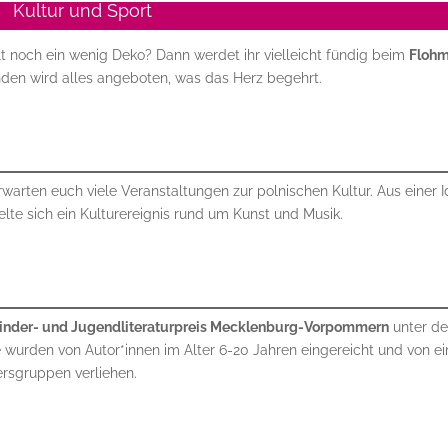
Kultur und Sport
lt noch ein wenig Deko? Dann werdet ihr vielleicht fündig beim
Flohm
änden wird alles angeboten, was das Herz begehrt.
rwarten euch viele Veranstaltungen zur polnischen Kultur. Aus einer 
lte sich ein Kulturereignis rund um Kunst und Musik.
inder- und Jugendliteraturpreis Mecklenburg-Vorpommern
unter d
e wurden von Autor*innen im Alter 6-20 Jahren eingereicht und von ei
tersgruppen verliehen.