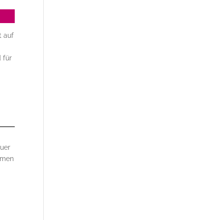
t auf
 für
euer
ehmen