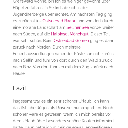
Greifswald wohne, bin ich es weiniger gewöhnt über
Hügel zu fahren. In Sellin habe ich in der
Jugendherberge übernachtet. Am nächsten Tag ging
es zunächst ins
Ostseebad Baabe
und von dort durch
eine moräne Landschaft am
Selliner See
vorbei weiter
nach Süden, auf die
Halbinsel Mönchgut
. Dieser Teil
war sehr schön. Beim
Ostseebad Göhren
ging es dann
zurück nach Norden. Durch mehrere
Ferienhaussiedlungen naher der Küste kam ich zurück
nach Sellin und fuhr von dort durch den Wald zurück
nach Binz. Von dort fuhr ich mit dem Zug zurück nach
Hause.
Fazit
Insgesamt war es ein sehr schöner Urlaub. Ich kann
das östliche Rügen als Reiseziel nur empfehlen. Noch
schöner wäre es gewesen, wenn ich mich bereits vor
dem Urlaub über besonders schöne Routen informiert
hätte. Dann hätte ich mir einige etwas langweiligeren