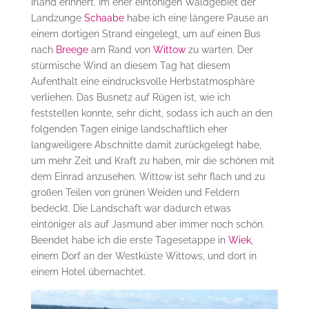
Irland erinnert. Im eher eintönigen Waldgebiet der
Landzunge
Schaabe
habe ich eine längere Pause an
einem dortigen Strand eingelegt, um auf einen Bus
nach
Breege
am Rand von
Wittow
zu warten. Der
stürmische Wind an diesem Tag hat diesem
Aufenthalt eine eindrucksvolle Herbstatmosphäre
verliehen. Das Busnetz auf Rügen ist, wie ich
feststellen konnte, sehr dicht, sodass ich auch an den
folgenden Tagen einige landschaftlich eher
langweiligere Abschnitte damit zurückgelegt habe,
um mehr Zeit und Kraft zu haben, mir die schönen mit
dem Einrad anzusehen. Wittow ist sehr flach und zu
großen Teilen von grünen Weiden und Feldern
bedeckt. Die Landschaft war dadurch etwas
eintöniger als auf Jasmund aber immer noch schön.
Beendet habe ich die erste Tagesetappe in
Wiek
,
einem Dorf an der Westküste Wittows, und dort in
einem Hotel übernachtet.