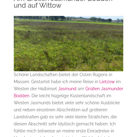
und auf Wittow
Schöne Landschaften bietet der Osten Rügens in
Massen. Gestartet habe ich meine Reise in
Lietzow
im
Westen der Halbinsel
Jasmund
am
Großen Jasmunder
Bodden
. Die leicht hügelige Küstenlandschaft im
Westen Jasmunds bietet viele sehr schöne Ausblicke
und neben einzelnen Abschnitten auf größeren
Landstraßen gab es sehr viele kleine Sträßchen, die
diesen Abschnitt sehr idyllisch gemacht haben. Ich
fühlte mich teilweise an meine erste Einradreise in