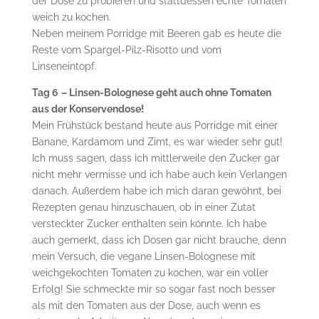
der Dose zu probieren und stattdessen echte Tomaten
weich zu kochen.
Neben meinem Porridge mit Beeren gab es heute die
Reste vom Spargel-Pilz-Risotto und vom
Linseneintopf.
Tag 6
– Linsen-Bolognese geht auch ohne Tomaten
aus der Konservendose!
Mein Frühstück bestand heute aus Porridge mit einer
Banane, Kardamom und Zimt, es war wieder sehr gut!
Ich muss sagen, dass ich mittlerweile den Zucker gar
nicht mehr vermisse und ich habe auch kein Verlangen
danach. Außerdem habe ich mich daran gewöhnt, bei
Rezepten genau hinzuschauen, ob in einer Zutat
versteckter Zucker enthalten sein könnte. Ich habe
auch gemerkt, dass ich Dosen gar nicht brauche, denn
mein Versuch, die vegane Linsen-Bolognese mit
weichgekochten Tomaten zu kochen, war ein voller
Erfolg! Sie schmeckte mir so sogar fast noch besser
als mit den Tomaten aus der Dose, auch wenn es