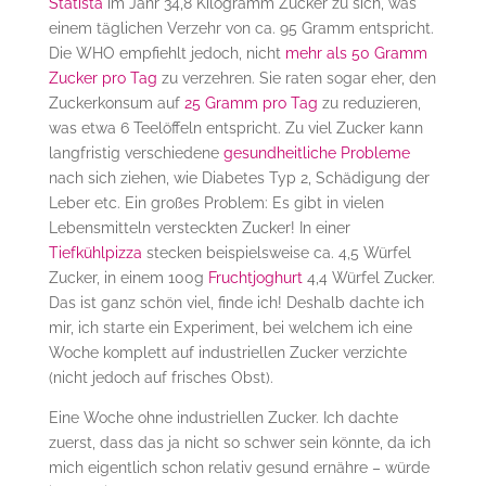
Statista
im Jahr 34,8 Kilogramm Zucker zu sich, was
einem täglichen Verzehr von ca. 95 Gramm entspricht.
Die WHO empfiehlt jedoch, nicht
mehr als 50 Gramm
Zucker pro Tag
zu verzehren. Sie raten sogar eher, den
Zuckerkonsum auf
25 Gramm pro Tag
zu reduzieren,
was etwa 6 Teelöffeln entspricht. Zu viel Zucker kann
langfristig verschiedene
gesundheitliche Probleme
nach sich ziehen, wie Diabetes Typ 2, Schädigung der
Leber etc. Ein großes Problem: Es gibt in vielen
Lebensmitteln versteckten Zucker! In einer
Tiefkühlpizza
stecken beispielsweise ca. 4,5 Würfel
Zucker, in einem 100g
Fruchtjoghurt
4,4 Würfel Zucker.
Das ist ganz schön viel, finde ich! Deshalb dachte ich
mir, ich starte ein Experiment, bei welchem ich eine
Woche komplett auf industriellen Zucker verzichte
(nicht jedoch auf frisches Obst).
Eine Woche ohne industriellen Zucker. Ich dachte
zuerst, dass das ja nicht so schwer sein könnte, da ich
mich eigentlich schon relativ gesund ernähre – würde