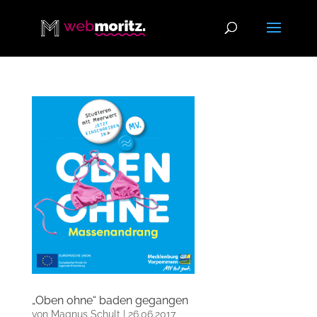
„Oben ohne“ baden gegangen
von
Magnus Schult
|
26.06.2017