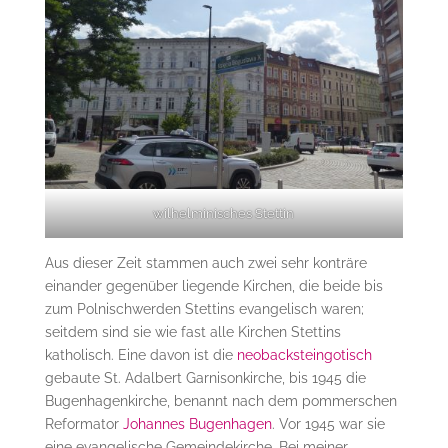
wilhelminisches Stettin
Aus dieser Zeit stammen auch zwei sehr konträre
einander gegenüber liegende Kirchen, die beide bis
zum Polnischwerden Stettins evangelisch waren;
seitdem sind sie wie fast alle Kirchen Stettins
katholisch. Eine davon ist die
neobacksteingotisch
gebaute St. Adalbert Garnisonkirche, bis 1945 die
Bugenhagenkirche, benannt nach dem pommerschen
Reformator
Johannes Bugenhagen
. Vor 1945 war sie
eine evangelische Gemeindekirche. Bei meiner