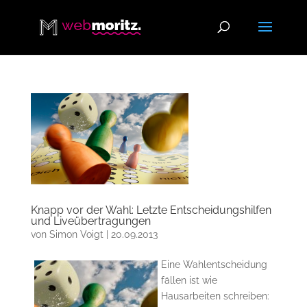
Knapp vor der Wahl: Letzte Entscheidungshilfen
und Liveübertragungen
von
Simon Voigt
|
20.09.2013
Eine Wahlentscheidung
fällen ist wie
Hausarbeiten schreiben: