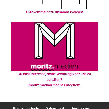
Hier kommt ihr zu unserem Podcast
Du hast Interesse, deine Werbung über uns zu
schalten?
moritz.medien macht's möglich!
Redaktionslogin
Datenschutz
Impressum