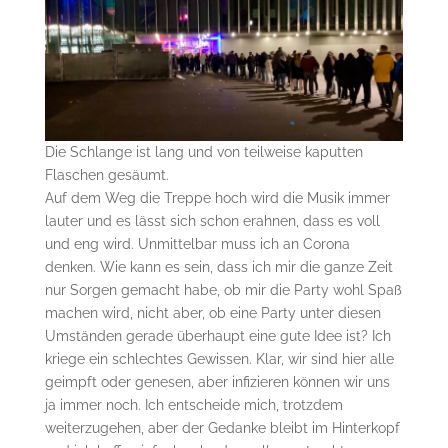
Die Schlange ist lang und von teilweise kaputten
Flaschen gesäumt.
Auf dem Weg die Treppe hoch wird die Musik immer
lauter und es lässt sich schon erahnen, dass es voll
und eng wird. Unmittelbar muss ich an Corona
denken. Wie kann es sein, dass ich mir die ganze Zeit
nur Sorgen gemacht habe, ob mir die Party wohl Spaß
machen wird, nicht aber, ob eine Party unter diesen
Umständen gerade überhaupt eine gute Idee ist? Ich
kriege ein schlechtes Gewissen. Klar, wir sind hier alle
geimpft oder genesen, aber infizieren können wir uns
ja immer noch. Ich entscheide mich, trotzdem
weiterzugehen, aber der Gedanke bleibt im Hinterkopf