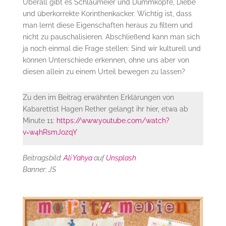
Überall gibt es Schlaumeier und Dummköpfe, Diebe
und überkorrekte Korinthenkacker. Wichtig ist, dass
man lernt diese Eigenschaften heraus zu filtern und
nicht zu pauschalisieren. Abschließend kann man sich
ja noch einmal die Frage stellen: Sind wir kulturell und
können Unterschiede erkennen, ohne uns aber von
diesen allein zu einem Urteil bewegen zu lassen?
Zu den im Beitrag erwähnten Erklärungen von
Kabarettist Hagen Rether gelangt ihr hier, etwa ab
Minute 11:
https://www.youtube.com/watch?
v=w4hRsmJozqY
Beitragsbild:
Ali Yahya
auf
Unsplash
Banner: JS