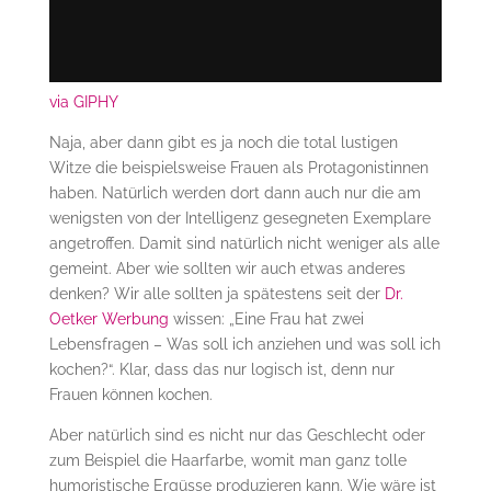
via GIPHY
Naja, aber dann gibt es ja noch die total lustigen
Witze die beispielsweise Frauen als Protagonistinnen
haben. Natürlich werden dort dann auch nur die am
wenigsten von der Intelligenz gesegneten Exemplare
angetroffen. Damit sind natürlich nicht weniger als alle
gemeint. Aber wie sollten wir auch etwas anderes
denken? Wir alle sollten ja spätestens seit der
Dr.
Oetker Werbung
wissen: „Eine Frau hat zwei
Lebensfragen – Was soll ich anziehen und was soll ich
kochen?“. Klar, dass das nur logisch ist, denn nur
Frauen können kochen.
Aber natürlich sind es nicht nur das Geschlecht oder
zum Beispiel die Haarfarbe, womit man ganz tolle
humoristische Ergüsse produzieren kann. Wie wäre ist