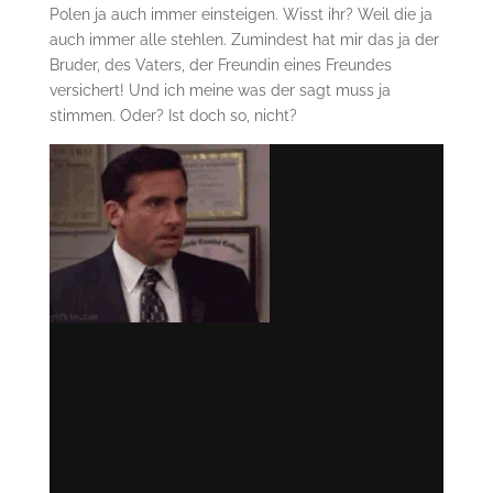
Polen ja auch immer einsteigen. Wisst ihr? Weil die ja
auch immer alle stehlen. Zumindest hat mir das ja der
Bruder, des Vaters, der Freundin eines Freundes
versichert! Und ich meine was der sagt muss ja
stimmen. Oder? Ist doch so, nicht?